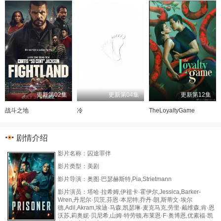
更新第02集
更新第04集
更新第12集
战斗之地
冷
TheLoyaltyGame
剧情介绍
影片名称：囚途罪伴
影片类型：美剧
影片导演：奥图·巴瑟赫斯特,Pia,Strietmann
影片演员：塔哈·拉希姆,伊祖卡·霍伊尔,Jessica,Barker-
Wren,丹尼尔·贝茨,芬恩·本尼特,乔丹·朗,斯蒂文·埃尔
德,Adil,Akram,埃迪·马森,凯瑟琳·麦克马克,劳里·戴维森,肯·恩
沃苏,莉奥妮·贝尼希,山姆·特劳顿,布莱恩·F·奥博恩,优素福·凯