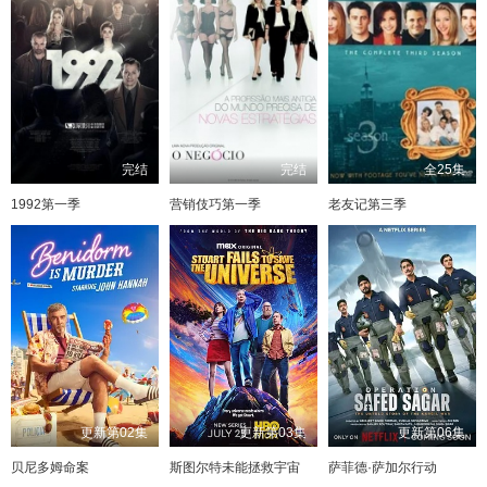
完结
完结
全25集
1992第一季
营销伎巧第一季
老友记第三季
更新第02集
更新第03集
更新第06集
贝尼多姆命案
斯图尔特未能拯救宇宙
萨菲德·萨加尔行动