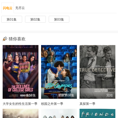
无尽云
闪电云
第01集
第02集
第03集
猜你喜欢
全10集
更新第08集
完结
大学女生的性生活第一季
校园之外第一季
真探第一季