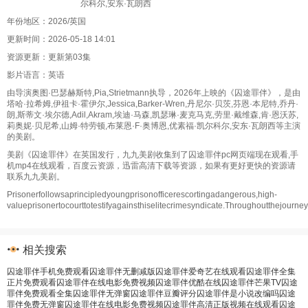
尔科尔,安东·瓦朗西
年份地区：2026/英国
更新时间：2026-05-18 14:01
资源更新：更新第03集
影片语言：英语
由导演奥图·巴瑟赫斯特,Pia,Strietmann执导，2026年上映的《囚途罪伴》，是由
塔哈·拉希姆,伊祖卡·霍伊尔,Jessica,Barker-Wren,丹尼尔·贝茨,芬恩·本尼特,乔丹·
朗,斯蒂文·埃尔德,Adil,Akram,埃迪·马森,凯瑟琳·麦克马克,劳里·戴维森,肯·恩沃苏,
莉奥妮·贝尼希,山姆·特劳顿,布莱恩·F·奥博恩,优素福·凯尔科尔,安东·瓦朗西等主演
的美剧。
美剧《囚途罪伴》在英国发行，九九美剧收集到了囚途罪伴pc网页端现在观看,手
机mp4在线观看，百度云资源，迅雷高清下载等资源，如果有更好更快的资源请
联系九九美剧。
Prisonerfollowsaprincipledyoungprisonofficerescortingadangerous,high-
valueprisonertocourttotestifyagainsthiselitecrimesyndicate.Throughoutthejourne
相关搜索
囚途罪伴手机免费观看
囚途罪伴无删减版
囚途罪伴爱奇艺在线观看
囚途罪伴全集
正片免费观看
囚途罪伴在线电影免费视频
囚途罪伴优酷在线
囚途罪伴芒果TV
囚途
罪伴免费观看全集
囚途罪伴无弹窗
囚途罪伴豆瓣评分
囚途罪伴是小说改编吗
囚途
罪伴免费无弹窗
囚途罪伴在线电影免费视频
囚途罪伴高清正版视频在线观看
囚途