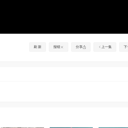
刷 新
报错
分享
上一集
下