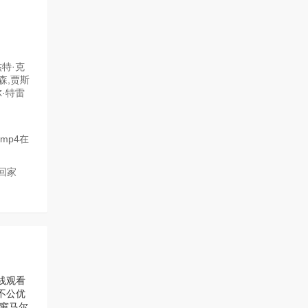
特·克
森,贾斯
尔·特雷
mp4在
回家
线观看
不公优
窗
马尔