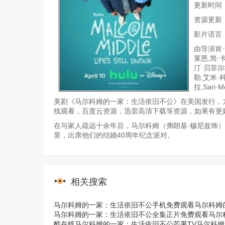
更新时间：20
资源更新
影片语言
由导演肯
莱恩,简·
汀·贝菲尔
勒,艾米·
拉,Sari·
美剧《马尔科姆的一家：生活依旧不公》在美国发行，九
线观看，百度云资源，迅雷高清下载等资源，如果有更
在与家人疏远十余年后，马尔科姆（弗朗基·穆尼兹饰）
里，出席他们的结婚40周年纪念派对。
相关搜索
马尔科姆的一家：生活依旧不公手机免费观看
马尔科姆
马尔科姆的一家：生活依旧不公全集正片免费观看
马尔
酷在线
马尔科姆的一家：生活依旧不公芒果TV
马尔科姆