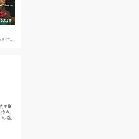
第02集
埃文·蕾切尔·伍德,韦斯·本特利,凯雅·基伯,克里斯·康纳,伊格比·里格尼,丹尼尔·戴尔,荷默·基尔,格拉汉姆·坎贝尔,海斯·华纳,Jordan·Roth,Sierra·Stoliar,Bella·Valdes,Constantine·Malahias,Cortés·Alexander,Aidan·Skye·Jameson
,克里斯
克拉克,
克·高,