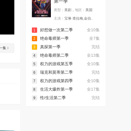
第一季
类型：
美剧，
地区：
美国
主演：
宝琳·查拉梅,金伯..
好想做一次第二季
全10集
1
绝命毒师第一季
全7集
2
真探第一季
完结
3
一集
绝命毒师第二季
全13集
4
权力的游戏第五季
全10集
5
瑞克和莫蒂第二季
完结
6
权力的游戏第四季
全10集
7
生活大爆炸第一季
全17集
8
性/生活第二季
完结
9