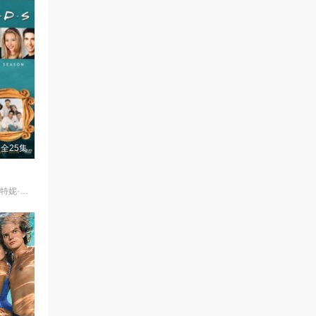
全25集
詹妮弗·安妮斯顿,柯特妮·考克斯,丽莎·库卓,马特·勒布朗,马修·派瑞,大卫·休默