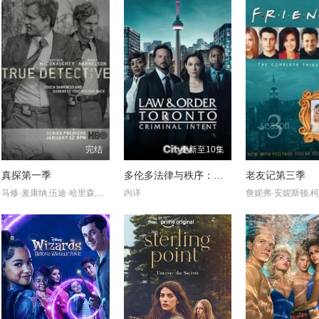
完结
更新至10集
真探第一季
多伦多法律与秩序：犯罪倾向
老友记第三季
马修·麦康纳,伍迪·哈里森,布鲁斯·埃利奥特,米歇尔·莫纳汉,托利·基特尔斯,迈克尔·波茨,埃里克·普莱斯,麦迪逊·沃尔夫,J·D·埃弗摩尔,丹娜·格瑞尔,乔·克里斯特,亚历珊德拉·达达里奥
内详