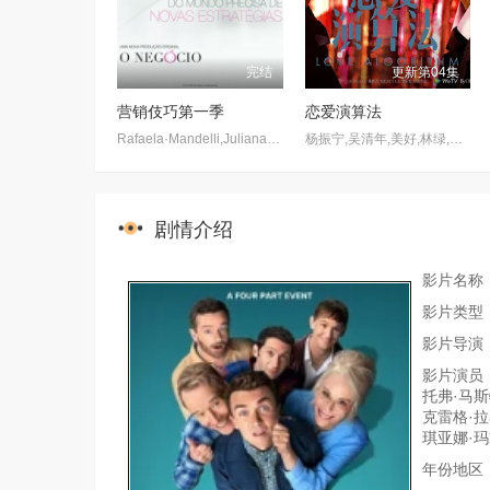
完结
更新第04集
营销伎巧第一季
恋爱演算法
Rafaela·Mandelli,Juliana·Schalch,Michelle·Batista,João·Gabriel·Vasconcellos,Gabriel·Godoy,Guilherme·Weber
杨振宁,吴清年,美好,林绿,舒森
剧情介绍
影片名称
影片类型
影片导演
影片演员：
托弗·马斯
克雷格·拉
琪亚娜·玛黛拉,
年份地区：