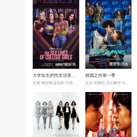
全10集
更新第08集
大学女生的性生活第一季
校园之外第一季
宝琳·查拉梅,金伯利·马图拉,米多莉·弗朗西斯,劳伦·斯宾瑟,史蒂芬·瓜里诺,卡维·拉德尼尔,马特·马洛伊,嘉文·莱特伍德,肯尼迪·利·斯洛克姆,马修·戈尔德,莱西·哈特塞尔,罗布·许贝尔,莱克斯·金,佩吉·陆,雪莉·谢波德,妮可·沙利文,吉利安·阿美娜特
艾拉·布赖特,贝尔蒙特·卡梅利,史蒂夫·豪威,杰伦·托马斯·