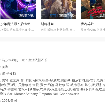
更新第04集
更新第08集
更新
少年魔法师：后继者第三季
斯特林角
青春碎片
格雷格·萨克因,赛琳娜·戈麦斯
米西·派勒,杰弗里·迪恩·摩根,凯蒂·道格拉斯,艾拉·鲁宾,艾米丽·霍菲尔,博·布拉加森,卢克·艾沃雷多,西德哈特·沙玛,丹尼尔·奎恩-托伊,基恩·鲁法洛,Mabel·Strachan,雅各布·怀特达克-拉瓦,Nikko·Angelo·Hinayo,Christopher·Omari,凯特·惠勒
：马尔科姆的一家：生活依旧不公
：美剧
：肯·卡皮斯
杰特·克莱恩,简·卡兹玛拉克,德鲁·鲍威尔,弗朗基·穆尼兹,托德·吉贝哈恩
特森,贾斯汀·贝菲尔德,米根·费伊,约翰·马歇尔·琼斯,卡勒布·埃尔斯沃斯·
马尔·特雷勒,艾米·科利加多,布莱恩·克兰斯顿,沃恩·穆雷,基利·卡斯滕,埃里
Sari·Mercer,Anthony·Timpano,Neil·Charlesworth
2026/美国