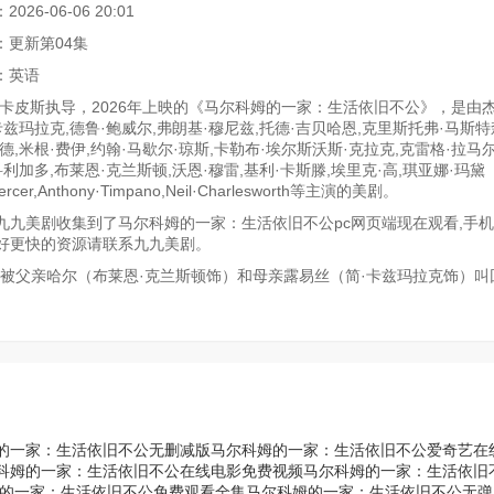
26-06-06 20:01
：更新第04集
：英语
·卡皮斯执导，2026年上映的《马尔科姆的一家：生活依旧不公》，是由杰
卡兹玛拉克,德鲁·鲍威尔,弗朗基·穆尼兹,托德·吉贝哈恩,克里斯托弗·马斯特
德,米根·费伊,约翰·马歇尔·琼斯,卡勒布·埃尔斯沃斯·克拉克,克雷格·拉马
科利加多,布莱恩·克兰斯顿,沃恩·穆雷,基利·卡斯滕,埃里克·高,琪亚娜·玛黛
Mercer,Anthony·Timpano,Neil·Charlesworth等主演的美剧。
九美剧收集到了马尔科姆的一家：生活依旧不公pc网页端现在观看,手机
好更快的资源请联系九九美剧。
被父亲哈尔（布莱恩·克兰斯顿饰）和母亲露易丝（简·卡兹玛拉克饰）叫
的一家：生活依旧不公无删减版
马尔科姆的一家：生活依旧不公爱奇艺在
科姆的一家：生活依旧不公在线电影免费视频
马尔科姆的一家：生活依旧
的一家：生活依旧不公免费观看全集
马尔科姆的一家：生活依旧不公无弹