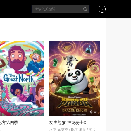
更新至15集
19集全
北方第四季
功夫熊猫·神龙骑士3
详
杰克·布莱克 / 瑞塔·奥拉 / 德拉·萨巴