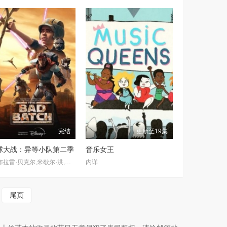
完结
更新至19集
球大战：异等小队第二季
音乐女王
迪·布拉雷·贝克尔,米歇尔·洪,本·迪斯金,海伦·萨德勒,诺希尔·达拉尔
内详
尾页