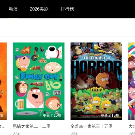
动漫
2026美剧
排行榜
0集
更新至15集
更新至18集
史酷比：维尔玛的大冒险第二季
恶搞之家第二十二季
辛普森一家第三十五季
大
敏迪·卡灵,格伦·豪尔顿,山姆·理查森,吴恬敏,莎拉尤·拉奧,妮可·拜尔,盖瑞·科尔,福琼·费姆斯特,梅丽莎·弗梅洛,切莉·琼斯,简·林奇,薛·米契尔,依冯娜·奥吉,拉塞尔·皮特斯,吉姆·拉什,斯蒂芬·鲁特,黛比·瑞恩,旺达·塞克丝,Kulap Vilaysack,弗兰克·维尔克,温明娜,阿尔·杨科维克,安德鲁·莫尔加多
内详
内详
内