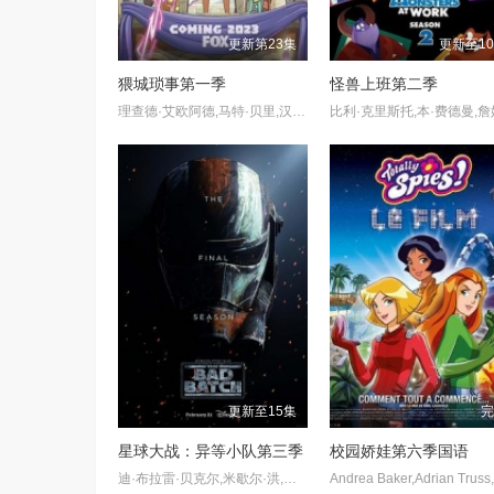
更新第23集
更新至1
猥城琐事第一季
怪兽上班第二季
理查德·艾欧阿德,马特·贝里,汉娜·沃丁厄姆,帕姆·墨菲,Duncan Trussell,Pia Shah
更新至15集
星球大战：异等小队第三季
校园娇娃第六季国语
迪·布拉雷·贝克尔,米歇尔·洪,凯莎·卡斯特-休伊斯,吉米·辛普森,诺希尔·达拉尔,旺达·塞克丝