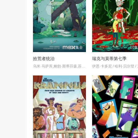
12集全
10
拾荒者统治
瑞克与莫蒂第七季
乌米·马萨库,鲍勃·斯蒂芬森,苏妮特·玛尼,泰德·特拉维尔斯特德,阿莉雅·肖卡特,宝拉雅娜·麦金托什,达什·威廉姆斯,弗莱迪·罗德里格兹,塞皮德·莫阿菲,斯凯勒·吉桑多