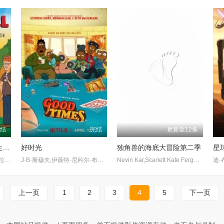
完结
完结
更新至12集
乡巴佬希尔一家的幸福生活第十三季
好时光
独角兽的海底大冒险第二季
星
迈克·乔吉,凯茜·纳基麦,帕梅拉·阿德龙,布莱特妮·墨菲,约翰尼·哈德威克,斯蒂芬·鲁特
J·B·斯穆夫,伊薇特·尼科尔·布朗,杰·费罗尔,马尔赛·马丁,Slink Johnson,Rashida Olayiwola,诺曼·利尔
Nevin Kar,Scarlett Kate Ferguson,萨沙·奈特,Micaiah Chen,马修·杨·金,Ryan Anderson Lopez,Lucy Lowe,Erin Yvette,詹姆斯·门罗·伊格尔哈特
上一页
1
2
3
4
5
下一页