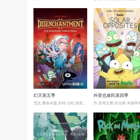
10集全
11
幻灭第五季
外星也难民第四季
艾比·雅各布森,奈特·法松,埃里克·安德烈,约翰·迪·马吉欧,莎朗·豪根,特蕾丝·麦克尼尔,梅瑞迪斯·海格纳,莫里斯·拉马奇,大卫·赫尔曼,比利·维斯特,瑞奇·富尔切尔,露西·蒙格马利