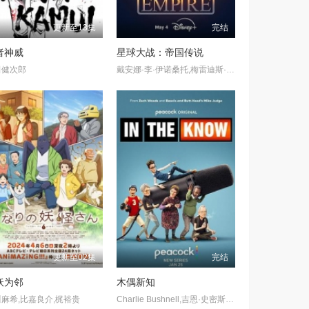
更新至13集
完结
者神威
星球大战：帝国传说
田健次郎
戴安娜·李·伊诺桑托,梅雷迪斯·萨拉格尔,詹森·艾萨克,莱亚·吉斯特德,拉斯·米克尔森,马修·伍德,Wing T. Chao
更新至02集
完结
妖为邻
木偶新知
麻希,比嘉良介,梶裕贵
Charlie Bushnell,吉恩·史密斯-卡梅隆,迈克·乔吉,扎克·伍兹,Caitlin Reilly,卡尔·塔特