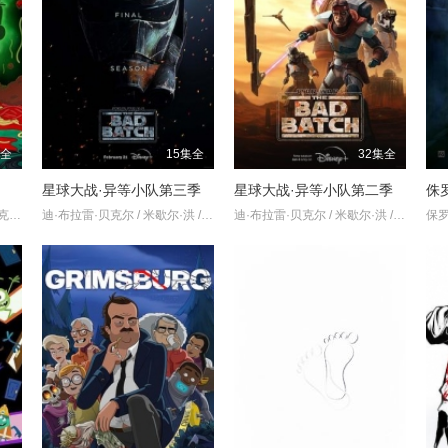
集全
15集全
32集全
星球大战·异等小队第三季
星球大战·异等小队第二季
侏
伊恩·卡多尼 / 哈利·贝尔登 / 克里斯·帕内尔 / 萨拉·乔克 / 斯宾瑟·格拉默
迪·布拉雷·贝克尔 / 米歇尔·洪 / 凯莎·卡斯特-休伊斯 / 吉米·辛普森 / 诺希尔·达拉尔 / 旺达·塞克丝
迪·布拉雷·贝克尔 / 米歇尔·洪 / 本·迪斯金 / 海伦·萨德勒 / 诺希尔·达拉尔