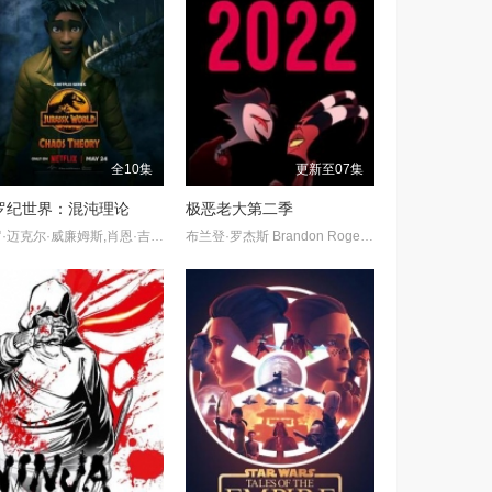
全10集
更新至07集
罗纪世界：混沌理论
极恶老大第二季
保罗·迈克尔·威廉姆斯,肖恩·吉布朗尼,瑞恩·波特,莱妮·罗德里格兹
布兰登·罗杰斯 Brandon Rogers,理查德·史蒂文·霍维茨,薇薇安·尼克松 Vivian Nixon,埃里卡·林德贝克 Erica Lindbeck,布莱斯·平卡姆 Bryce Pinkham