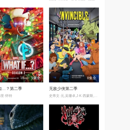
9集全
8集全
如…？第二季
无敌少侠第二季
里·怀特
史蒂文·元,吴珊卓,J·K·西蒙斯,莎姬·贝兹,塞斯·罗根,马克·哈米尔,沃尔顿·戈金斯,格蕾·德丽斯勒,马克斯·博克霍德,吉莉安·雅各布斯,杰森·曼楚克斯,罗斯·马昆德,玛莱斯·裘,卡里·佩顿,扎克瑞·昆图,安德鲁·兰内斯,凯文·迈克尔·理查德森