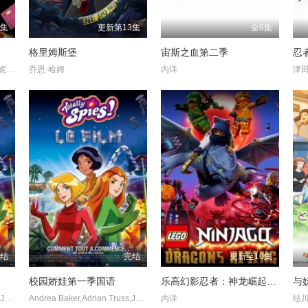
0集
更新第13集
全8集
格里姆斯堡
宙斯之血第二季
忍
比利·克里斯托,本·费德曼,詹妮佛·库里奇,瑞斯·达比,内森·菲利安,约翰·古德曼,贾内尔·詹姆斯 ,詹妮弗·路易斯,乔·洛·特鲁格里奥,鲍比·莫尼汉,保拉·佩尔,奥布瑞·普拉扎,丹尼·朴迪,Cody Rigsby,吉米·塔特罗,丹尼·特雷霍,艾伦·图代克,黄阿丽,杨伯文
乔恩·哈姆
内详
津
完结
完结
更新至10集
校园娇娃第一季国语
乐高幻影忍者：神龙崛起第二季
与
Andrea Baker,Adrian Truss,Joris Jarsky,Barbara Budd,Jay Schramek,Jason Gray,Walker Boone,Lyon Smith,Karl Lagerfeld
Andrea Baker,Adrian Truss,Joris Jarsky,Barbara Budd,Jay Schramek,Jason Gray,Walker Boone,Lyon Smith,Karl Lagerfeld
内详
结川