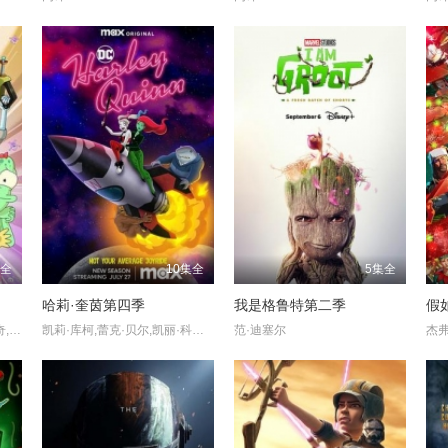
集全
10集全
5集全
哈莉·奎茵第四季
我是格鲁特第二季
假
丹·史蒂文斯,托马斯·米德蒂奇,肖恩·吉布朗尼,玛丽·麦克,萨根·麦克马汉,弗雷德·迈拉麦德
凯莉·库柯,蕾克·贝尔,凯丽·科纳佩
范·迪塞尔
杰弗