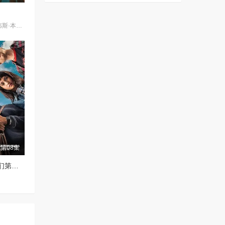
埃文·蕾切尔·伍德,韦斯·本特利,凯雅·基伯,克里斯·康纳,伊格比·里格尼,丹尼尔·戴尔,荷默·基尔,格拉汉姆·坎贝尔,海斯·华纳,Jordan·Roth,Sierra·Stoliar,Bella·Valdes,Constantine·Malahias,Cortés·Alexander,Aidan·Skye·Jameson
第08集
没有人会想念我们第二季