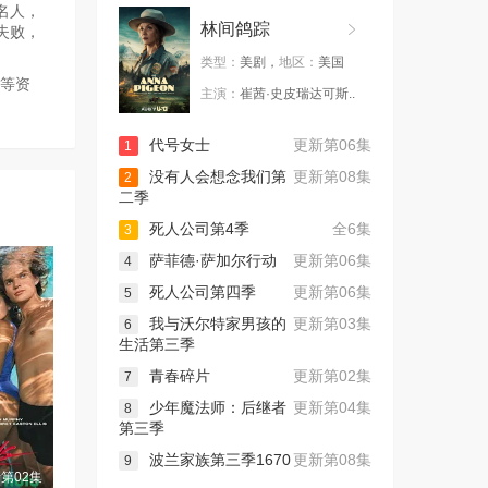
名人，
林间鸽踪
失败，
类型：
美剧，
地区：
美国
载等资
主演：
崔茜·史皮瑞达可斯..
代号女士
更新第06集
1
没有人会想念我们第
更新第08集
2
二季
死人公司第4季
全6集
3
萨菲德·萨加尔行动
更新第06集
4
死人公司第四季
更新第06集
5
我与沃尔特家男孩的
更新第03集
6
生活第三季
青春碎片
更新第02集
7
少年魔法师：后继者
更新第04集
8
第三季
波兰家族第三季1670
更新第08集
9
第02集