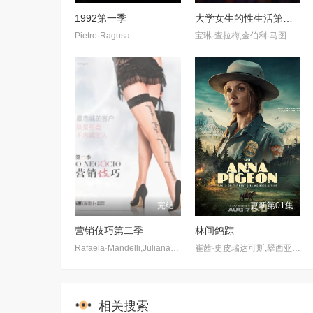
1992第一季
大学女生的性生活第一季
Pietro·Ragusa
宝琳·查拉梅,金伯利·马图拉,米多莉·弗朗西斯,劳伦·斯宾瑟,史蒂芬·瓜里诺,卡维·拉德尼尔,马特·马洛伊,嘉文·莱特伍德,肯尼迪·利·斯洛克姆,马修·戈尔德,莱西·哈特塞尔,罗布·许贝尔,莱克斯·金,佩吉·陆,雪莉·谢波德,妮可·沙利文,吉利安·阿美娜特
完结
更新第01集
营销伎巧第二季
林间鸽踪
Rafaela·Mandelli,Juliana·Schalch,Michelle·Batista,João·Gabriel·Vasconcellos,Gabriel·Godoy,Guilherme·Weber,Kauê·Telloli
崔茜·史皮瑞达可斯,翠西亚·希弗,瑞恩·诺斯柯特,库珀·利维
相关搜索