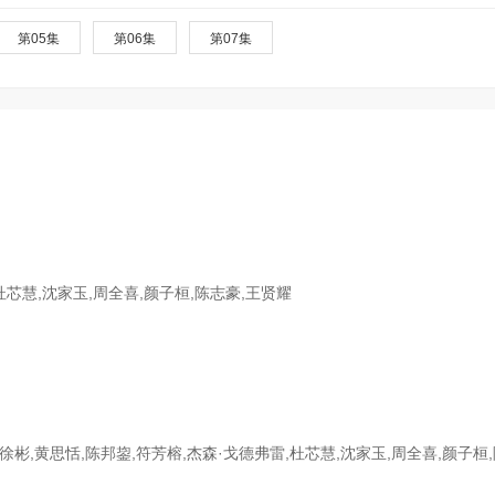
第05集
第06集
第07集
杜芯慧,沈家玉,周全喜,颜子桓,陈志豪,王贤耀
,黄思恬,陈邦鋆,符芳榕,杰森·戈德弗雷,杜芯慧,沈家玉,周全喜,颜子桓,