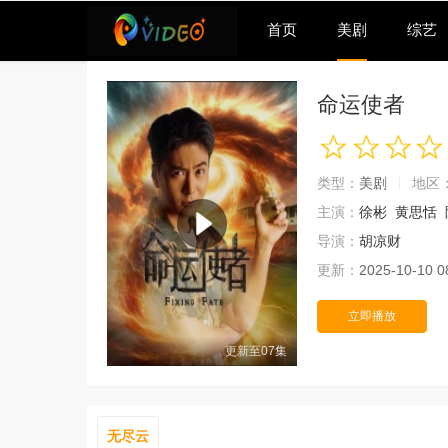
首页
美剧
综艺
命运使者
类型：
美剧
地区
主演：
徐彬
黄思恬
导演：
胡凉财
更新：
2025-10-10 0
立即播放
更新至07集
无尽云