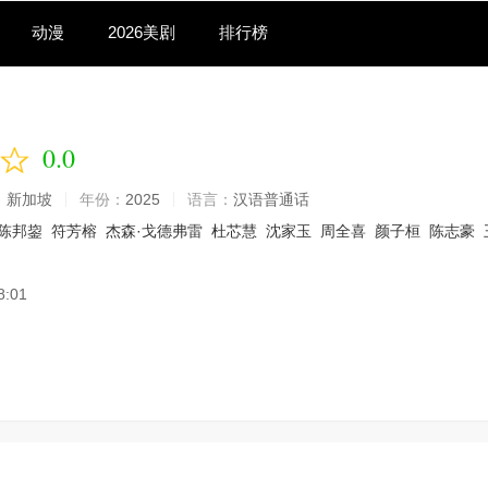
动漫
2026美剧
排行榜
0.0
：
新加坡
年份：
2025
语言：
汉语普通话
陈邦鋆
符芳榕
杰森·戈德弗雷
杜芯慧
沈家玉
周全喜
颜子桓
陈志豪
8:01