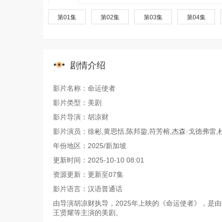
第01集
第02集
第03集
第04集
剧情介绍
影片名称：命运使者
影片类型：美剧
影片导演：胡凉财
影片演员：徐彬,黄思恬,陈邦鋆,符芳榕,杰森·戈德弗雷,
年份地区：2025/新加坡
更新时间：2025-10-10 08:01
资源更新：更新至07集
影片语言：汉语普通话
由导演胡凉财执导，2025年上映的《命运使者》，是由徐彬
王贤耀等主演的美剧。