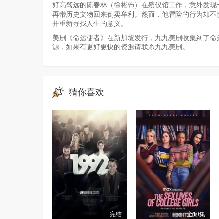
好高骛远的陈春林（徐彬饰）在殡仪馆工作，意外发现
再带历史文物回来倒卖牟利。然而，他冒险的行为却不
并重新寻找人生的意义。
美剧《命运使者》在新加坡发行，九九美剧收集到了命运
源，如果有更好更快的资源请联系九九美剧。
猜你喜欢
完结
全10集