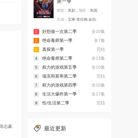
第一季
类型：
美剧，
地区：
美国
主演：
宝琳·查拉梅,金伯..
好想做一次第二季
全10集
1
绝命毒师第一季
全7集
2
真探第一季
完结
3
绝命毒师第二季
全13集
4
权力的游戏第五季
全10集
5
瑞克和莫蒂第二季
完结
6
权力的游戏第四季
全10集
7
生活大爆炸第一季
全17集
8
性/生活第二季
完结
9
陈志豪,
最近更新