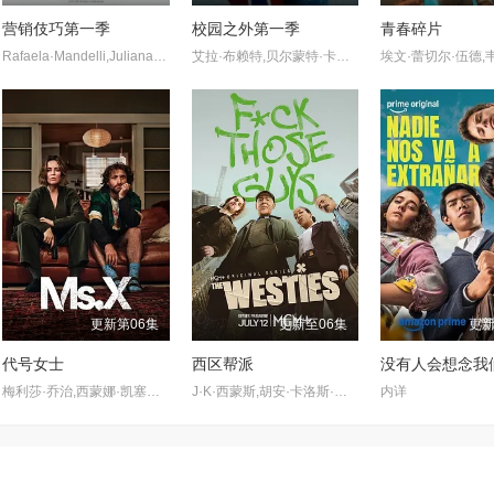
营销伎巧第一季
校园之外第一季
青春碎片
Rafaela·Mandelli,Juliana·Schalch,Michelle·Batista,João·Gabriel·Vasconcellos,Gabriel·Godoy,Guilherme·Weber
艾拉·布赖特,贝尔蒙特·卡梅利,史蒂夫·豪威,杰伦·托马斯·
更新第06集
更新至06集
更新
代号女士
西区帮派
梅利莎·乔治,西蒙娜·凯塞尔,迪恩·奥戈曼
J·K·西蒙斯,胡安·卡洛斯·韦利斯,哈利·海顿-佩顿,凯伦·克里奇,克莱尔·兰金,罗恩·米德,杜安·基奥,马克·麦克雷,Will·Jeffs,Maria·Dinn,Andrea·Gallo,Erniel·Baez,Derwin·Phillips,Honor·Spencer,凯蒂·莱恩
内详