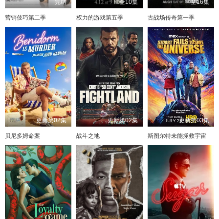
完结
全10集
全16集
营销伎巧第二季
权力的游戏第五季
古战场传奇第一季
更新第02集
更新第02集
更新第03集
贝尼多姆命案
战斗之地
斯图尔特未能拯救宇宙