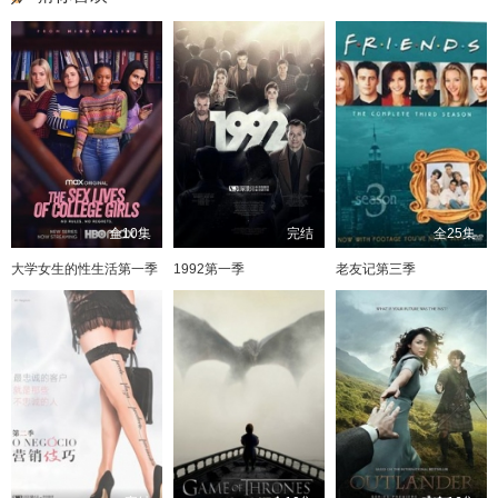
全10集
完结
全25集
大学女生的性生活第一季
1992第一季
老友记第三季