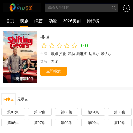
首页
美剧
综艺
动漫
2026美剧
排行榜
换挡
0.0
主演：
蒂姆·艾伦
凯特·戴琳斯
达里尔·米切尔
导演：
内详
立即播放
更新第10集
无尽云
闪电云
第01集
第02集
第03集
第04集
第05集
第06集
第07集
第08集
第09集
第10集