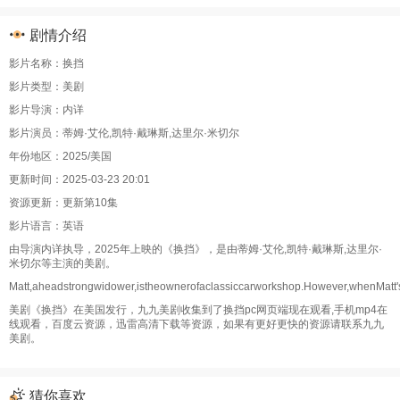
剧情介绍
影片名称：换挡
影片类型：美剧
影片导演：内详
影片演员：蒂姆·艾伦,凯特·戴琳斯,达里尔·米切尔
年份地区：2025/美国
更新时间：2025-03-23 20:01
资源更新：更新第10集
影片语言：英语
由导演内详执导，2025年上映的《换挡》，是由蒂姆·艾伦,凯特·戴琳斯,达里尔·
米切尔等主演的美剧。
Matt,aheadstrongwidower,istheownerofaclassiccarworkshop.However,whenMatt's
美剧《换挡》在美国发行，九九美剧收集到了换挡pc网页端现在观看,手机mp4在
线观看，百度云资源，迅雷高清下载等资源，如果有更好更快的资源请联系九九
美剧。
猜你喜欢