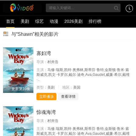
首页
美剧
综艺
动漫
2026美剧
排行榜
与“Shawn”相关的影片
寡妇湾
导演：
村井浩
主演：
马修·瑞斯,凯特·奥弗林,斯蒂芬·鲁特,金斯顿·鲁米·索
斯威克,凯文·卡罗尔,戴尔·迪奇,Ava,Gaudet,威廉·希尔,戴维
·..
类型：
美剧
地区：
美国
更新第10集
立即播放
查看详情
惊魂海湾
导演：
村井浩
主演：
马修·瑞斯,凯特·奥弗林,斯蒂芬·鲁特,金斯顿·鲁米·索
斯威克,凯文·卡罗尔,戴尔·迪奇,Ava,Gaudet,威廉·希尔,戴维