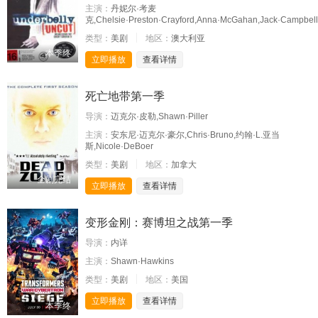
主演：
丹妮尔·考麦
克,Chelsie·Preston·Crayford,Anna·McGahan,Jack·Campbell,
类型：
美剧
地区：
澳大利亚
本季终
立即播放
查看详情
死亡地带第一季
导演：
迈克尔·皮勒,Shawn·Piller
主演：
安东尼·迈克尔·豪尔,Chris·Bruno,约翰·L.亚当
斯,Nicole·DeBoer
类型：
美剧
地区：
加拿大
全剧完结
立即播放
查看详情
变形金刚：赛博坦之战第一季
导演：
内详
主演：
Shawn·Hawkins
类型：
美剧
地区：
美国
立即播放
查看详情
本季终