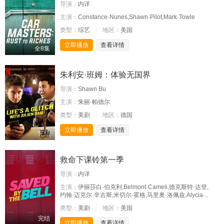
导演：
内详
主演：
Constance·Nunes,Shawn·Pilot,Mark·Towle
类型：
综艺
地区：
美国
立即播放
查看详情
全8集
朱利安·班姆：体验无国界
导演：
Shawn Bu
主演：
朱丽·帕德尔
类型：
美剧
地区：
德国
立即播放
查看详情
完结
救命下课铃第一季
导演：
内详
主演：
伊丽莎白·伯克利,Belmont·Cameli,德克斯特·达登,
约翰·迈克尔·辛吉斯,米切尔·霍格,马里奥·洛佩兹,Alycia·..
类型：
美剧
地区：
美国
完结
立即播放
查看详情