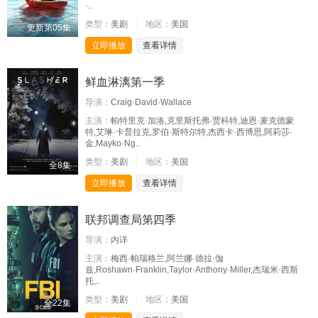
·..
类型：
美剧
地区：
美国
更新第05集
立即播放
查看详情
鲜血淋漓第一季
导演：
Craig·David·Wallace
主演：
帕特里克·加洛,克里斯托弗·贾科特,迪恩·麦克德蒙
特,艾琳·卡普拉克,罗伯·斯特尔特,杰西卡·西博思,阿莉莎·
金,Mayko·Ng..
类型：
美剧
地区：
美国
全8集
立即播放
查看详情
联邦调查局第四季
导演：
内详
主演：
梅西·帕瑞格兰,阿兰娜·德拉·伽
兹,Roshawn·Franklin,Taylor·Anthony·Miller,杰瑞米·西斯
托,..
类型：
美剧
地区：
美国
全22集