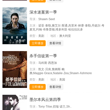
深水迷案第一季
导演：
Shawn·Seet
主演：
诺亚·泰勒,雅艾尔·斯通,杰里米·林赛·泰勒,丹妮尔·考
麦克,约翰·布鲁普顿,维多利亚·哈拉拉比多
类型：
美剧
地区：
澳大利亚
本季终
立即播放
查看详情
杀手信徒第一季
导演：
马科斯·西恩加
主演：
凯文·贝肯,詹姆斯·鲍
弗,Maggie·Grace,Natalie·Zea,Shawn·Ashmore
类型：
美剧
地区：
美国
全剧完结
立即播放
查看详情
墨尔本风云第四季
导演：
Tony·Tilse,切瑞·诺兰,Sh..