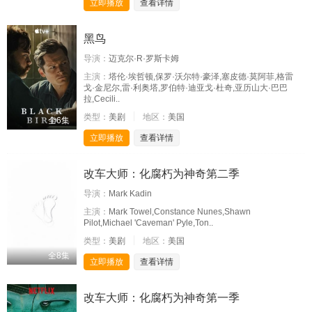
立即播放
查看详情
黑鸟
导演：
迈克尔·R·罗斯卡姆
主演：
塔伦·埃哲顿,保罗·沃尔特·豪泽,塞皮德·莫阿菲,格雷
戈·金尼尔,雷·利奥塔,罗伯特·迪亚戈·杜奇,亚历山大·巴巴
拉,Cecili..
类型：
美剧
地区：
美国
全6集
立即播放
查看详情
改车大师：化腐朽为神奇第二季
导演：
Mark Kadin
主演：
Mark Towel,Constance Nunes,Shawn
Pilot,Michael 'Caveman' Pyle,Ton..
类型：
美剧
地区：
美国
全8集
立即播放
查看详情
改车大师：化腐朽为神奇第一季