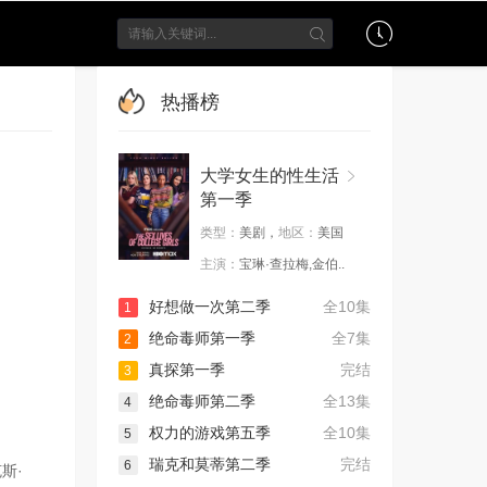
热播榜
大学女生的性生活
第一季
类型：
美剧，
地区：
美国
主演：
宝琳·查拉梅,金伯..
好想做一次第二季
全10集
1
绝命毒师第一季
全7集
2
真探第一季
完结
3
绝命毒师第二季
全13集
4
权力的游戏第五季
全10集
5
瑞克和莫蒂第二季
完结
6
斯·