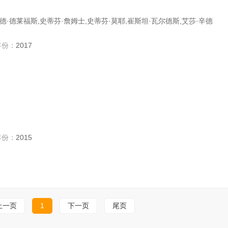
查德·德莱福斯,史蒂芬·詹姆士,史蒂芬·莫耶,崔斯坦·瓦尔德斯,艾莎·辛德
年份：
2017
年份：
2015
上一页
1
下一页
尾页