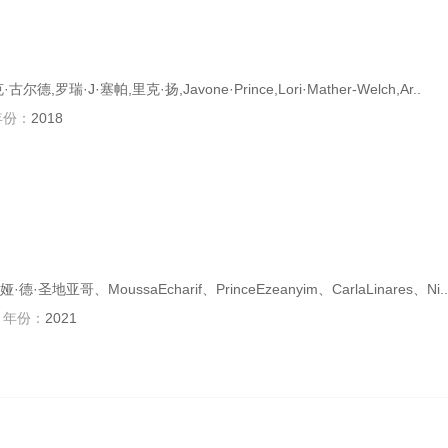
罗瑞·J·塞帕,里克·扬,Javone·Prince,Lori·Mather-Welch,Ar..
年份：
2018
地亚哥、MoussaEcharif、PrinceEzeanyim、CarlaLinares、Ni..
年份：
2021