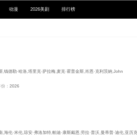
动漫
2026美剧
排行榜
,钱德勒·哈洛,塔里克·萨拉梅,麦克·霍普金斯,肖恩·克利茨納,John
年份：
2026
南,海伦·米伦,琼安·弗洛加特,帕迪·康斯戴恩,劳拉·普沃,曼蒂普·迪伦,亚历克