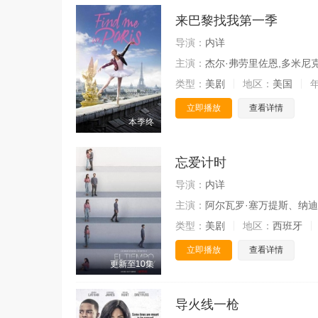
来巴黎找我第一季
导演：
内详
主演：
杰尔·弗劳里佐恩,多米尼克·古尔德,
类型：
美剧
地区：
美国
立即播放
查看详情
本季终
忘爱计时
导演：
内详
主演：
阿尔瓦罗·塞万提斯、纳迪娅·德·圣
类型：
美剧
地区：
西班牙
立即播放
查看详情
更新至10集
导火线一枪