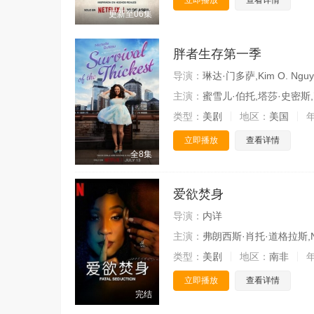
立即播放
查看详情
更新至06集
胖者生存第一季
导演：
琳达·门多萨,Kim O. Nguye
主演：
蜜雪儿·伯托,塔莎·史密斯,克里斯汀
类型：
美剧
地区：
美国
立即播放
查看详情
全8集
爱欲焚身
导演：
内详
主演：
弗朗西斯·肖托·道格拉斯,Ngelek
类型：
美剧
地区：
南非
立即播放
查看详情
完结