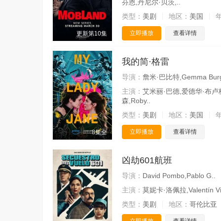
芬恩,丹尼尔·贝茨,..
类型：
美剧
地区：
美国
立即播放
查看详情
更新第10集
我的简·格雷
导演：
詹米·巴比特,Gemma Burg
主演：
艾米丽·巴德,爱德华·布卢梅尔
森,Roby..
类型：
美剧
地区：
美国
立即播放
查看详情
8集全
凶劫601航班
导演：
David Pombo,Pablo G..
主演：
莫妮卡·洛佩拉,Valentín Vil
类型：
美剧
地区：
哥伦比亚