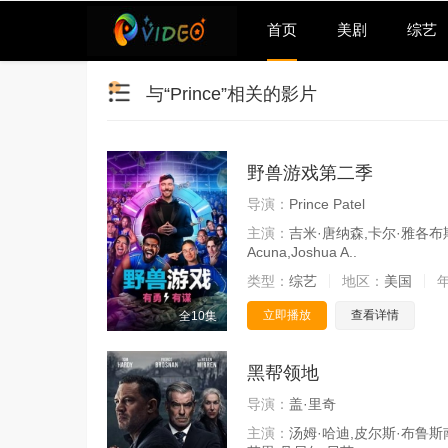
首页
美剧
综艺
与“Prince”相关的影片
野兽游戏第二季
导演：
Prince Patel
主演：
吉米·唐纳森,卡尔·雅各布斯
Acuna,Joshua A..
类型：
综艺
地区：
美国
立即播放
查看详情
全10集
黑帮领地
导演：
盖·里奇
主演：
汤姆·哈迪,皮尔斯·布鲁斯