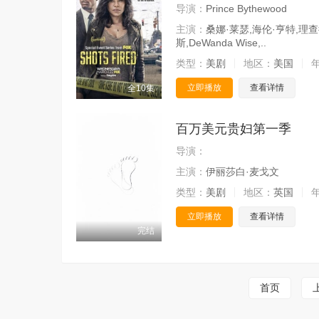
导演：
Prince Bythewood
主演：
桑娜·莱瑟,海伦·亨特,理
斯,DeWanda Wise,..
类型：
美剧
地区：
美国
立即播放
查看详情
全10集
百万美元贵妇第一季
导演：
主演：
伊丽莎白·麦戈文
类型：
美剧
地区：
英国
立即播放
查看详情
完结
首页