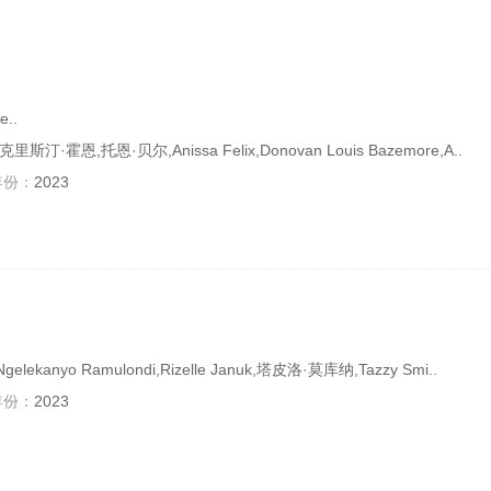
..
·霍恩,托恩·贝尔,Anissa Felix,Donovan Louis Bazemore,A..
年份：
2023
anyo Ramulondi,Rizelle Januk,塔皮洛·莫库纳,Tazzy Smi..
年份：
2023