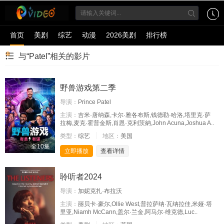
首页
美剧
综艺
动漫
2026美剧
排行榜
与“Patel”相关的影片
野兽游戏第二季
导演：
Prince Patel
主演：
吉米·唐纳森,卡尔·雅各布斯,钱德勒·哈洛,塔里克·萨
拉梅,麦克·霍普金斯,肖恩·克利茨納,John Acuna,Joshua A..
类型：
综艺
地区：
美国
全10集
立即播放
查看详情
聆听者2024
导演：
加妮克扎·布拉沃
主演：
丽贝卡·豪尔,Ollie West,普拉萨纳·瓦纳拉佳,米娅·塔
里亚,Niamh McCann,盖尔·兰金,阿马尔·维克德,Luc..