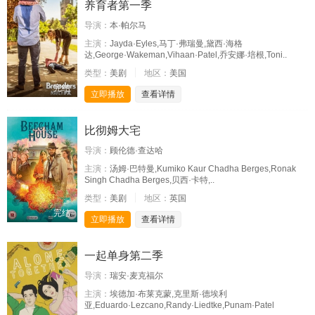
养育者第一季
导演：
本·帕尔马
主演：
Jayda·Eyles,马丁·弗瑞曼,黛西·海格
达,George·Wakeman,Vihaan·Patel,乔安娜·培根,Toni..
类型：
美剧
地区：
美国
完结
立即播放
查看详情
比彻姆大宅
导演：
顾伦德·查达哈
主演：
汤姆·巴特曼,Kumiko Kaur Chadha Berges,Ronak
Singh Chadha Berges,贝西·卡特,..
类型：
美剧
地区：
英国
完结
立即播放
查看详情
一起单身第二季
导演：
瑞安·麦克福尔
主演：
埃德加·布莱克蒙,克里斯·德埃利
亚,Eduardo·Lezcano,Randy·Liedtke,Punam·Patel