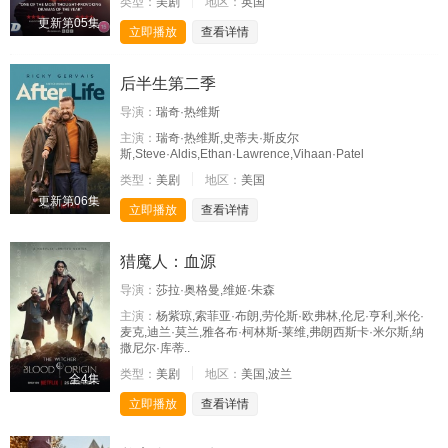
类型：
美剧
地区：
英国
更新第05集
立即播放
查看详情
后半生第二季
导演：
瑞奇·热维斯
主演：
瑞奇·热维斯,史蒂夫·斯皮尔
斯,Steve·Aldis,Ethan·Lawrence,Vihaan·Patel
类型：
美剧
地区：
美国
更新第06集
立即播放
查看详情
猎魔人：血源
导演：
莎拉·奥格曼,维姬·朱森
主演：
杨紫琼,索菲亚·布朗,劳伦斯·欧弗林,伦尼·亨利,米伦·
麦克,迪兰·莫兰,雅各布·柯林斯-莱维,弗朗西斯卡·米尔斯,纳
撒尼尔·库蒂..
类型：
美剧
地区：
美国,波兰
全4集
立即播放
查看详情