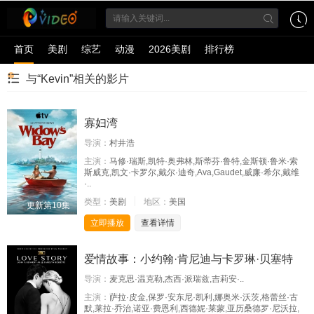
首页
美剧
综艺
动漫
2026美剧
排行榜
与“Kevin”相关的影片
寡妇湾
导演：
村井浩
主演：
马修·瑞斯,凯特·奥弗林,斯蒂芬·鲁特,金斯顿·鲁米·索
斯威克,凯文·卡罗尔,戴尔·迪奇,Ava,Gaudet,威廉·希尔,戴维
·..
类型：
美剧
地区：
美国
更新第10集
立即播放
查看详情
爱情故事：小约翰·肯尼迪与卡罗琳·贝塞特
导演：
麦克思·温克勒,杰西·派瑞兹,吉莉安·..
主演：
萨拉·皮金,保罗·安东尼·凯利,娜奥米·沃茨,格蕾丝·古
默,莱拉·乔治,诺亚·费恩利,西德妮·莱蒙,亚历桑德罗·尼沃拉,