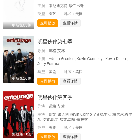
主演：
本尼迪克特·康伯巴奇
类型：
综艺
地区：
美国
立即播放
查看详情
更新第05集
明星伙伴第七季
导演：
道格·艾林
主演：
Adrian Grenier , Kevin Connolly , Kevin Dillon ,
Jerry Ferrara , ..
类型：
美剧
地区：
美国
更新第10集
立即播放
查看详情
明星伙伴第四季
导演：
道格·艾林
主演：
凯文·康诺利 Kevin Connolly,艾德里安·格尼尔,杰里
米·皮文,凯文·狄龙,杰瑞·费拉拉
类型：
美剧
地区：
美国
更新第11集
立即播放
查看详情