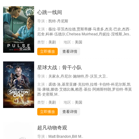
心跳一线间
导演：
凯特·丹尼斯
主演：
薇拉·菲茨杰拉德,贾斯蒂娜·马查多,杰克·巴农,杰西·
厄舍,科林·伍德尔,Chelsea Muirhead,丹妮拉·涅维斯,Jes..
类型：
美剧
地区：
美国
全10集
立即播放
查看详情
星球大战：骨干小队
导演：
关家永,丹尼尔·施纳特,乔·沃茨,大卫..
主演：
裘德·洛,基里亚娜·克拉特,拉维·卡伯特-科尼尔斯,凯
瑞·康顿,滕德·艾德比佩,赖恩·基拉·阿姆斯特朗,罗伯特·蒂莫
西·史密斯,M..
类型：
美剧
地区：
美国
完结
立即播放
查看详情
超凡动物奇观
导演：
Matt Brandon,Bill M..