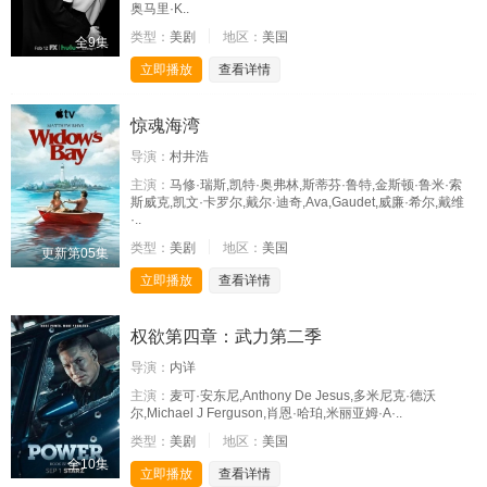
奥马里·K..
类型：
美剧
地区：
美国
全9集
立即播放
查看详情
惊魂海湾
导演：
村井浩
主演：
马修·瑞斯,凯特·奥弗林,斯蒂芬·鲁特,金斯顿·鲁米·索
斯威克,凯文·卡罗尔,戴尔·迪奇,Ava,Gaudet,威廉·希尔,戴维
·..
类型：
美剧
地区：
美国
更新第05集
立即播放
查看详情
权欲第四章：武力第二季
导演：
内详
主演：
麦可·安东尼,Anthony De Jesus,多米尼克·德沃
尔,Michael J Ferguson,肖恩·哈珀,米丽亚姆·A·..
类型：
美剧
地区：
美国
全10集
立即播放
查看详情