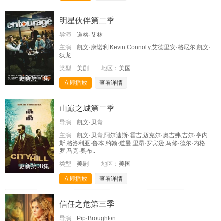
明星伙伴第二季
导演：
道格·艾林
主演：
凯文·康诺利 Kevin Connolly,艾德里安·格尼尔,凯文·
狄龙
类型：
美剧
地区：
美国
更新第14集
立即播放
查看详情
山巅之城第二季
导演：
凯文·贝肯
主演：
凯文·贝肯,阿尔迪斯·霍吉,迈克尔·奥吉弗,吉尔·亨内
斯,格洛利亚·鲁本,约翰·道曼,里昂·罗宾逊,马修·德尔·内格
罗,马克·奥布..
类型：
美剧
地区：
美国
更新第08集
立即播放
查看详情
信任之危第三季
导演：
Pip·Broughton