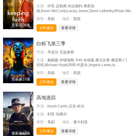
主演：
伊芙·迈勒斯,布拉德利·弗里加
德,Kevin·McCurdy,Lacey·Jones,Demi·Letherby,Rhian·Mo..
类型：
美剧
地区：
英国
更新第06集
立即播放
查看详情
白粉飞第三季
导演：
丹尼尔·艾提奥斯
主演：
戴姆森·伊德瑞斯,卡特·哈德森,塞尔吉奥·佩里斯-门
切塔,Michael·Hyatt,阿明·约瑟夫,Angela·Lewis,Is..
类型：
美剧
地区：
美国
更新第10集
立即播放
查看详情
高地迷踪
导演：
Kevin Carlin,贝克·科尔
主演：
利亚·珀赛尔
类型：
美剧
地区：
澳大利亚
立即播放
查看详情
更新至07集