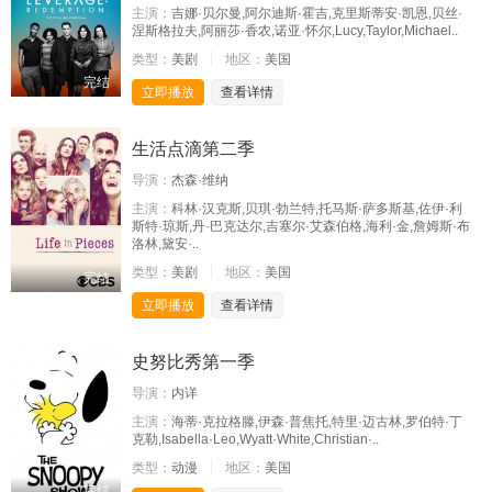
主演：
吉娜·贝尔曼,阿尔迪斯·霍吉,克里斯蒂安·凯恩,贝丝·
涅斯格拉夫,阿丽莎·香农,诺亚·怀尔,Lucy,Taylor,Michael..
类型：
美剧
地区：
美国
完结
立即播放
查看详情
生活点滴第二季
导演：
杰森·维纳
主演：
科林·汉克斯,贝琪·勃兰特,托马斯·萨多斯基,佐伊·利
斯特·琼斯,丹·巴克达尔,吉塞尔·艾森伯格,海利·金,詹姆斯·布
洛林,黛安·..
类型：
美剧
地区：
美国
完结
立即播放
查看详情
史努比秀第一季
导演：
内详
主演：
海蒂·克拉格滕,伊森·普焦托,特里·迈古林,罗伯特·丁
克勒,Isabella·Leo,Wyatt·White,Christian·..
类型：
动漫
地区：
美国
完结