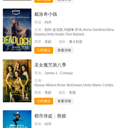
戴洛奇小镇
导演：
内详
主演：
凯特·波克斯,玛德琳·萨米,Alicia Gardiner,Nina
Oyama,Holly Austin,Tom Ballard..
类型：
美剧
地区：
澳大利亚
完结
立即播放
查看详情
圣女魔咒第八季
导演：
James·L.·Conway
主演：
Alyssa·Milano,Rose·McGowan,Holly·Marie·Combs
类型：
美剧
地区：
美国
完结
立即播放
查看详情
都市侠盗：救赎
导演：
内详