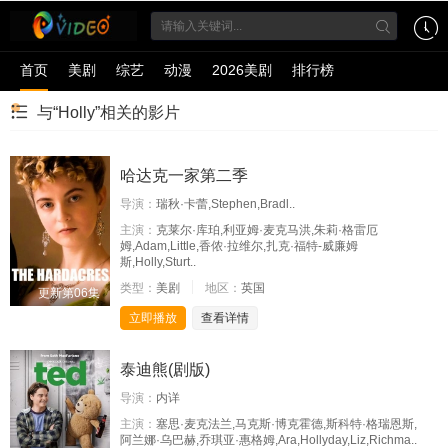
首页
美剧
综艺
动漫
2026美剧
排行榜
与“Holly”相关的影片
哈达克一家第二季
导演：
瑞秋·卡蕾,Stephen,Bradl..
主演：
克莱尔·库珀,利亚姆·麦克马洪,朱莉·格雷厄
姆,Adam,Little,香侬·拉维尔,扎克·福特-威廉姆
斯,Holly,Sturt..
类型：
美剧
地区：
英国
更新第06集
立即播放
查看详情
泰迪熊(剧版)
导演：
内详
主演：
塞思·麦克法兰,马克斯·博克霍德,斯科特·格瑞恩斯,
阿兰娜·乌巴赫,乔琪亚·惠格姆,Ara,Hollyday,Liz,Richma..