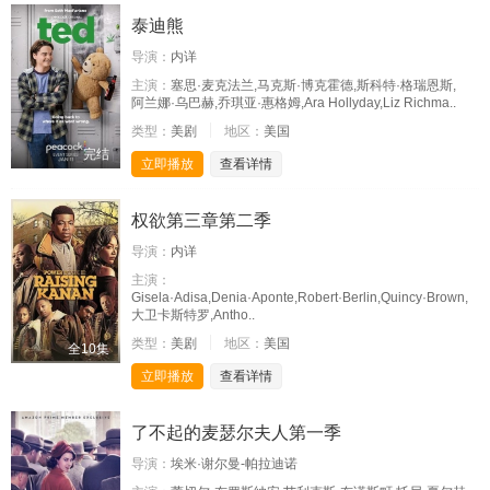
泰迪熊
导演：
内详
主演：
塞思·麦克法兰,马克斯·博克霍德,斯科特·格瑞恩斯,
阿兰娜·乌巴赫,乔琪亚·惠格姆,Ara Hollyday,Liz Richma..
类型：
美剧
地区：
美国
完结
立即播放
查看详情
权欲第三章第二季
导演：
内详
主演：
Gisela·Adisa,Denia·Aponte,Robert·Berlin,Quincy·Brown,
大卫卡斯特罗,Antho..
类型：
美剧
地区：
美国
全10集
立即播放
查看详情
了不起的麦瑟尔夫人第一季
导演：
埃米·谢尔曼-帕拉迪诺