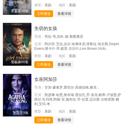
类型：
美剧
地区：
美国
更新第08集
立即播放
查看详情
失窃的女孩
导演：
劳拉·韦,宾杜·德·斯图潘尼
主演：
阿尔菲·艾伦,吉尔·哈弗本尼,塔鲁拉·埃文斯,Delphi
Evans,维卡什·拜,妮芙·沃尔什,Levi Brown,Victo..
类型：
美剧
地区：
英国
更新第06集
立即播放
查看详情
女巫阿加莎
导演：
甘加·蒙泰罗,蕾切尔·高德伯格,雅克·..
主演：
凯瑟琳·哈恩,奥布瑞·普拉扎,乔·洛克,帕蒂·卢波恩,萨
西尔·扎玛塔,阿丽·安,黛布拉·乔·拉普,迈尔斯·古铁雷斯-赖
利,艾玛·考..
类型：
美剧
地区：
美国
更新至9集
立即播放
查看详情