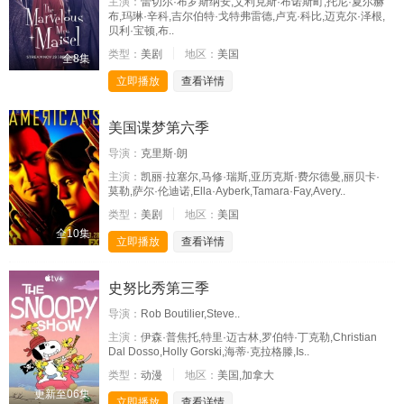
主演：
蕾切尔·布罗斯纳安,艾利克斯·布诺斯町,托尼·夏尔赫
布,玛琳·辛科,吉尔伯特·戈特弗雷德,卢克·科比,迈克尔·泽根,
贝利·宝顿,布..
类型：
美剧
地区：
美国
全8集
立即播放
查看详情
美国谍梦第六季
导演：
克里斯·朗
主演：
凯丽·拉塞尔,马修·瑞斯,亚历克斯·费尔德曼,丽贝卡·
莫勒,萨尔·伦迪诺,Ella·Ayberk,Tamara·Fay,Avery..
类型：
美剧
地区：
美国
全10集
立即播放
查看详情
史努比秀第三季
导演：
Rob Boutilier,Steve..
主演：
伊森·普焦托,特里·迈古林,罗伯特·丁克勒,Christian
Dal Dosso,Holly Gorski,海蒂·克拉格滕,Is..
类型：
动漫
地区：
美国,加拿大
更新至06集
立即播放
查看详情