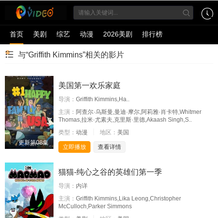
首页
美剧
综艺
动漫
2026美剧
排行榜
与“Griffith Kimmins”相关的影片
美国第一欢乐家庭
导演：
Griffith Kimmins,Ha..
主演：
阿查尔·乌斯曼,曼迪·摩尔,阿莉雅·肖卡特,Whitmer
Thomas,拉米·尤素夫,克里斯·里德,Akaash Singh,S..
类型：
动漫
地区：
美国
更新第08集
立即播放
查看详情
猫猫-纯心之谷的英雄们第一季
导演：
内详
主演：
Griffith Kimmins,Lika Leong,Christopher
McCulloch,Parker Simmons