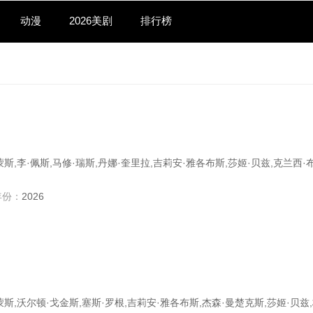
动漫
2026美剧
排行榜
西蒙斯,李·佩斯,马修·瑞斯,丹娜·奎里拉,吉莉安·雅各布斯,莎姬·贝兹,克兰西·
年份：
2026
西蒙斯,沃尔顿·戈金斯,塞斯·罗根,吉莉安·雅各布斯,杰森·曼楚克斯,莎姬·贝兹