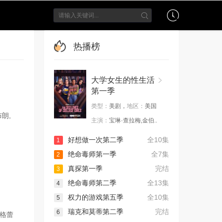
热播榜
大学女生的性生活
第一季
类型：
美剧，
地区：
美国
布朗,
主演：
宝琳·查拉梅,金伯..
好想做一次第二季
全10集
1
绝命毒师第一季
全7集
2
真探第一季
完结
3
绝命毒师第二季
全13集
4
权力的游戏第五季
全10集
5
瑞克和莫蒂第二季
完结
6
,格蕾