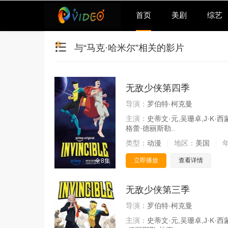
首页
美剧
综艺
与“马克·哈米尔”相关的影片
无敌少侠第四季
导演：
罗伯特·柯克曼
主演：
史蒂文·元,吴珊卓,J·K·
格蕾·德丽斯勒..
类型：
动漫
地区：
美国
立即播放
查看详情
全8集
无敌少侠第三季
导演：
罗伯特·柯克曼
主演：
史蒂文·元,吴珊卓,J·K·