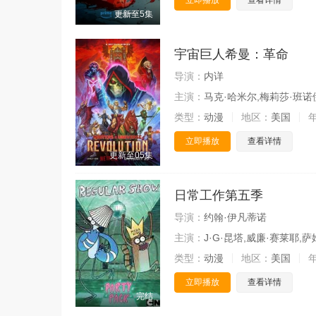
立即播放
查看详情
更新至5集
宇宙巨人希曼：革命
导演：
内详
主演：
马克·哈米尔,梅莉莎·班诺
类型：
动漫
地区：
美国
立即播放
查看详情
更新至05集
日常工作第五季
导演：
约翰·伊凡蒂诺
主演：
J·G·昆塔,威廉·赛莱耶,
类型：
动漫
地区：
美国
立即播放
查看详情
完结