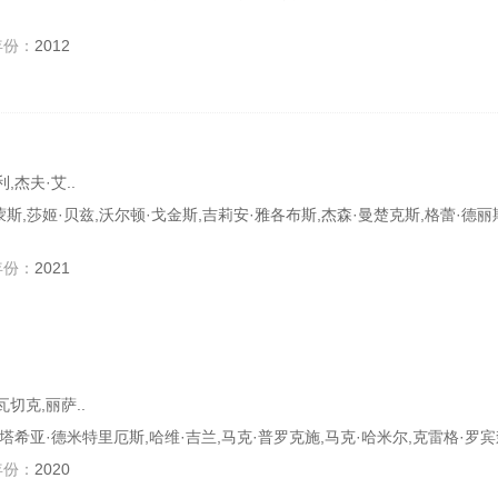
年份：
2012
,杰夫·艾..
西蒙斯,莎姬·贝兹,沃尔顿·戈金斯,吉莉安·雅各布斯,杰森·曼楚克斯,格蕾·德丽
年份：
2021
切克,丽萨..
娜塔希亚·德米特里厄斯,哈维·吉兰,马克·普罗克施,马克·哈米尔,克雷格·罗
年份：
2020