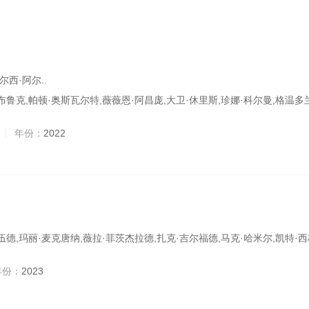
尔西·阿尔..
布鲁克,帕顿·奥斯瓦尔特,薇薇恩·阿昌庞,大卫·休里斯,珍娜·科尔曼,格温多
年份：
2022
伍德,玛丽·麦克唐纳,薇拉·菲茨杰拉德,扎克·吉尔福德,马克·哈米尔,凯特·
年份：
2023