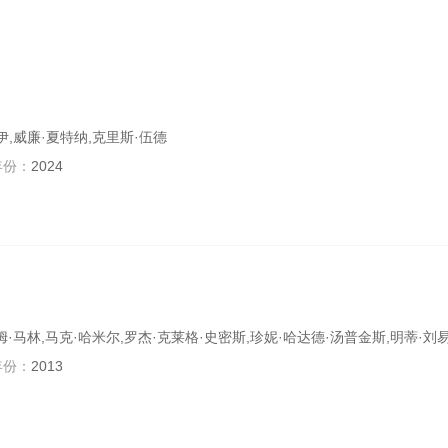
伊,威廉·夏特纳,克里斯·伍德
年份：
2024
萨姆·马林,马克·哈米尔,罗杰·克莱格·史密斯,珍妮·哈达德·汤普金斯,明蒂·刘
年份：
2013