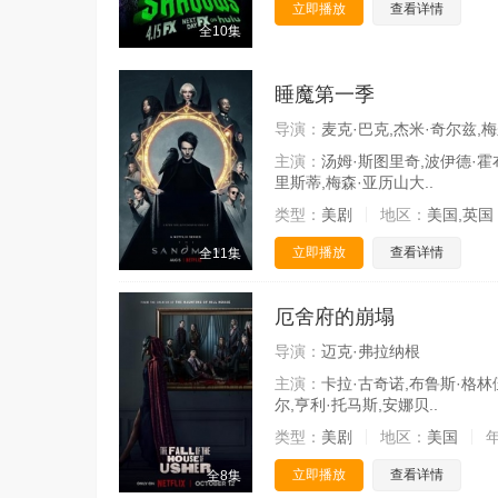
立即播放
查看详情
全10集
睡魔第一季
导演：
麦克·巴克,杰米·奇尔兹,梅
主演：
汤姆·斯图里奇,波伊德·霍
里斯蒂,梅森·亚历山大..
类型：
美剧
地区：
美国,英国
立即播放
查看详情
全11集
厄舍府的崩塌
导演：
迈克·弗拉纳根
主演：
卡拉·古奇诺,布鲁斯·格林
尔,亨利·托马斯,安娜贝..
类型：
美剧
地区：
美国
立即播放
查看详情
全8集