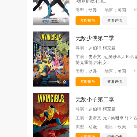
·德丽斯勒,扎克..
类型：
动漫
地区：
美国
立即播放
查看详情
全8集
无敌少侠第二季
导演：
罗伯特·柯克曼
主演：
史蒂文·元,吴珊卓,J·K·
博克霍德,吉莉安..
类型：
动漫
地区：
美国
立即播放
查看详情
8集全
无敌小子第二季
导演：
罗伯特·柯克曼
主演：
史蒂文·元 / 吴珊卓 / j·k
类型：
动漫
地区：
欧美