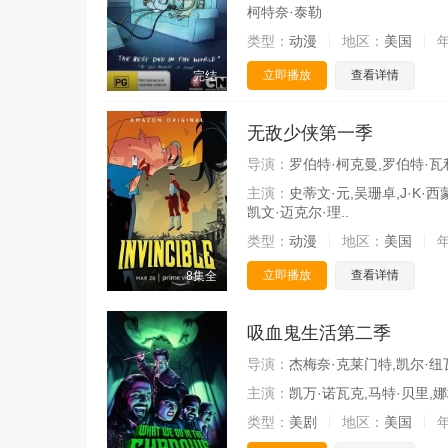
柯特奈·泰勒
类型：
动漫
地区：
美国
立即播放
查看详情
完结
无敌少侠第一季
导演：
罗伯特·柯克曼,罗伯特·瓦利
主演：
史蒂文·元,吴珊卓,J·K·
凯文·迈克尔·理..
类型：
动漫
地区：
美国
立即播放
查看详情
8集全
吸血鬼生活第二季
导演：
杰梅奈·克莱门特,凯尔·纽瓦
主演：
凯万·诺瓦克,马特·贝里,
类型：
美剧
地区：
美国