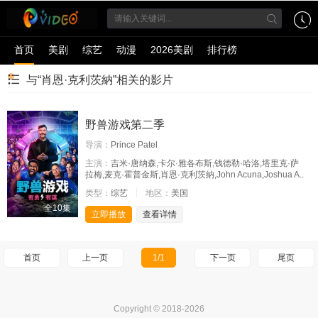
首页
美剧
综艺
动漫
2026美剧
排行榜
与“肖恩·克利茨納”相关的影片
野兽游戏第二季
导演：
Prince Patel
主演：
吉米·唐纳森,卡尔·雅各布斯,钱德勒·哈洛,塔里克·萨
拉梅,麦克·霍普金斯,肖恩·克利茨納,John Acuna,Joshua A..
类型：
综艺
地区：
美国
全10集
立即播放
查看详情
首页
上一页
1/1
下一页
尾页
Copyright © 2018-2026