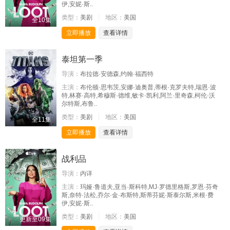
伊,安妮·斯..
类型：
美剧
地区：
美国
全10集
立即播放
查看详情
泰坦第一季
导演：
布拉德·安德森,约翰·福西特
主演：
布伦顿·思韦茨,安娜·迪奥普,蒂根·克罗夫特,瑞恩·波
特,林赛·高特,希穆斯·德维,敏卡·凯利,阿兰·里奇森,柯伦·沃
尔特斯,布鲁..
类型：
美剧
地区：
美国
全11集
立即播放
查看详情
战利品
导演：
内详
主演：
玛娅·鲁道夫,亚当·斯科特,MJ·罗德里格斯,罗恩·芬奇
斯,奈特·法松,乔尔·金·布斯特,斯蒂芬妮·斯泰尔斯,米根·费
伊,安妮·斯..
类型：
美剧
地区：
美国
更新至09集