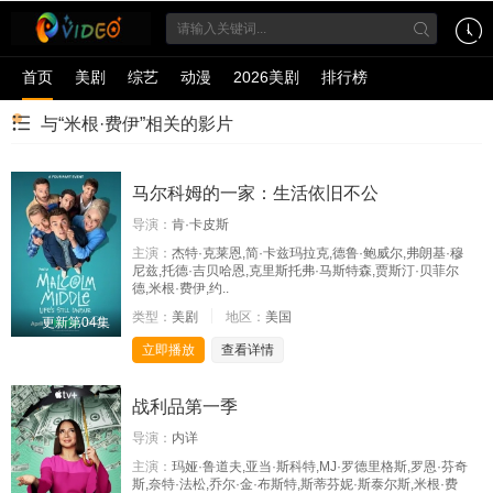
首页
美剧
综艺
动漫
2026美剧
排行榜
与“米根·费伊”相关的影片
马尔科姆的一家：生活依旧不公
导演：
肯·卡皮斯
主演：
杰特·克莱恩,简·卡兹玛拉克,德鲁·鲍威尔,弗朗基·穆
尼兹,托德·吉贝哈恩,克里斯托弗·马斯特森,贾斯汀·贝菲尔
德,米根·费伊,约..
类型：
美剧
地区：
美国
更新第04集
立即播放
查看详情
战利品第一季
导演：
内详
主演：
玛娅·鲁道夫,亚当·斯科特,MJ·罗德里格斯,罗恩·芬奇
斯,奈特·法松,乔尔·金·布斯特,斯蒂芬妮·斯泰尔斯,米根·费