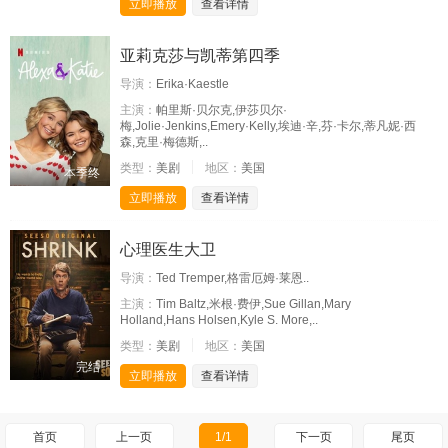
立即播放
查看详情
亚莉克莎与凯蒂第四季
导演：
Erika·Kaestle
主演：
帕里斯·贝尔克,伊莎贝尔·
梅,Jolie·Jenkins,Emery·Kelly,埃迪·辛,芬·卡尔,蒂凡妮·西
森,克里·梅德斯,..
类型：
美剧
地区：
美国
本季终
立即播放
查看详情
心理医生大卫
导演：
Ted Tremper,格雷厄姆·莱恩..
主演：
Tim Baltz,米根·费伊,Sue Gillan,Mary
Holland,Hans Holsen,Kyle S. More,..
类型：
美剧
地区：
美国
完结
立即播放
查看详情
首页
上一页
1/1
下一页
尾页