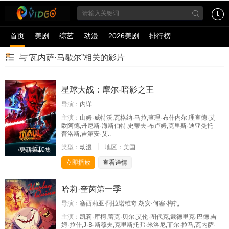
首页
美剧
综艺
动漫
2026美剧
排行榜
与“瓦内萨·马歇尔”相关的影片
星球大战：摩尔-暗影之王
导演：
内详
主演：
山姆·威特沃,瓦格纳·马拉,查理·布什内尔,理查德·艾
欧阿德,丹尼斯·海斯伯特,史蒂夫·布卢姆,克里斯·迪亚曼托
普洛斯,吉第安·艾..
类型：
动漫
地区：
美国
更新第10集
立即播放
查看详情
哈莉·奎茵第一季
导演：
塞西莉亚·阿拉诺维奇,胡安·何塞·梅扎..
主演：
凯莉·库柯,蕾克·贝尔,艾伦·图代克,戴德里克·巴德,吉
姆·拉什,J·B·斯穆夫,克里斯托弗·米洛尼,菲尔·拉马,瓦内萨·