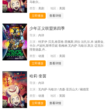
马歇尔,..
类型：
美剧
地区：
美国
完结
立即播放
查看详情
少年正义联盟第四季
导演：
内详
主演：
特罗伊·贝克,格雷格·西佩斯,泽拉·法扎尔,本·迪斯金,
卡尔·卢波利,斯蒂芬妮·勒梅林,瓦内萨·马歇尔,凯文·迈克尔·
理查德森,丹..
类型：
动漫
地区：
美国
完结
立即播放
查看详情
哈莉·奎茵
导演：
内详
主演：
瓦内萨·马歇尔 / 杰森·亚历山大 / 戴德里
类型：
动漫
地区：
英国
立即播放
查看详情
更新至13集