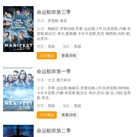
命运航班第三季
导演：
罗密欧·泰若
主演：
梅丽莎·罗斯伯格,乔希·达拉斯,J·R·拉米雷斯,卢娜·布
雷斯,帕尔文·考尔,雅典娜·卡尔卡尼斯,杰克·梅西纳,马特·朗,
达里尔·..
类型：
美剧
地区：
美国
全13集
立即播放
查看详情
命运航班第一季
导演：
大卫·弗兰科尔
主演：
乔希·达拉斯,梅丽莎·罗斯伯格,J.R.拉米雷斯,阿特纳·
卡尔卡尼斯,卢娜·布雷斯,帕尔文·考尔,乔尔·德·拉·冯特,寇蒂
斯·库克..
类型：
美剧
地区：
美国
全16集
立即播放
查看详情
命运航班第二季