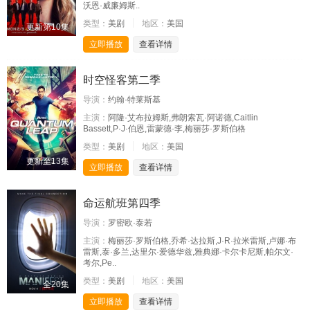
沃恩·威廉姆斯..
类型：
美剧
地区：
美国
更新第10集
立即播放
查看详情
时空怪客第二季
导演：
约翰·特莱斯基
主演：
阿隆·艾布拉姆斯,弗朗索瓦·阿诺德,Caitlin
Bassett,P·J·伯恩,雷蒙德·李,梅丽莎·罗斯伯格
类型：
美剧
地区：
美国
更新至13集
立即播放
查看详情
命运航班第四季
导演：
罗密欧·泰若
主演：
梅丽莎·罗斯伯格,乔希·达拉斯,J·R·拉米雷斯,卢娜·布
雷斯,泰·多兰,达里尔·爱德华兹,雅典娜·卡尔卡尼斯,帕尔文·
考尔,Pe..
类型：
美剧
地区：
美国
全20集
立即播放
查看详情