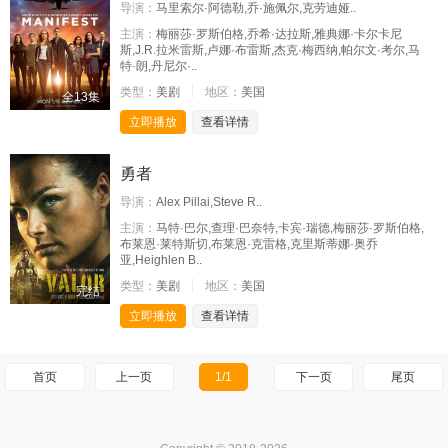
导演：
马里索尔·阿德勒,乔·施佩尔,克劳迪娅..
主演：
梅丽莎·罗斯伯格,乔希·达拉斯,雅典娜·卡尔卡尼
斯,J.R.拉米雷斯,卢娜·布雷斯,杰克·梅西纳,帕尔文·考尔,马
特·朗,丹尼尔·..
类型：
美剧
地区：
美国
全13集
立即播放
查看详情
勇者
导演：
Alex Pillai,Steve R..
主演：
马特·巴尔,查理·巴奈特,卡宾·瑞德,梅丽莎·罗斯伯格,
布莱恩·莱特斯切,布莱恩·克雷格,克里斯蒂娜·奥乔
亚,Heighlen B..
类型：
美剧
地区：
美国
完结
立即播放
查看详情
首页
上一页
1/1
下一页
尾页