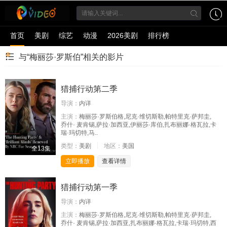
首页
美剧
综艺
动漫
2026美剧
排行榜
与“梅丽莎·罗斯伯”相关的影片
猎捕行动第二季
导演：
内详
主演：
梅丽莎·罗斯伯格,尼克·维切斯勒,帕特里克·萨邦圭,
乔什· 麦肯锡,萨拉·加西亚,伊丽莎·库伯,扎布丽娜·格瓦拉,卡
瑞·玛切特,马..
类型：
美剧
地区：
美国
全13集
立即播放
查看详情
猎捕行动第一季
导演：
内详
主演：
梅丽莎·罗斯伯格,尼克·维切斯勒,帕特里克·萨邦圭,
乔什· 麦肯锡,萨拉·加西亚,扎布丽娜·格瓦拉,卡瑞·玛切特,西