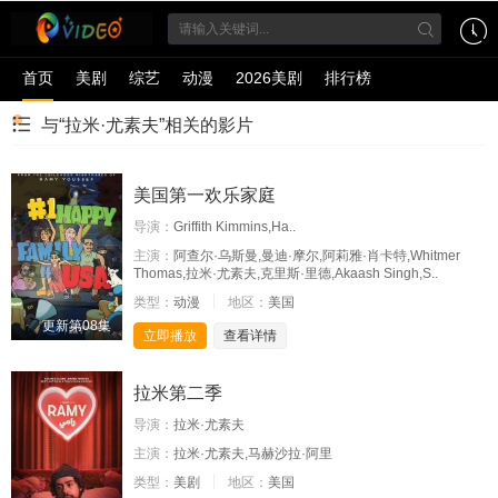
首页
美剧
综艺
动漫
2026美剧
排行榜
与“拉米·尤素夫”相关的影片
美国第一欢乐家庭
导演：
Griffith Kimmins,Ha..
主演：
阿查尔·乌斯曼,曼迪·摩尔,阿莉雅·肖卡特,Whitmer
Thomas,拉米·尤素夫,克里斯·里德,Akaash Singh,S..
类型：
动漫
地区：
美国
更新第08集
立即播放
查看详情
拉米第二季
导演：
拉米·尤素夫
主演：
拉米·尤素夫,马赫沙拉·阿里
类型：
美剧
地区：
美国