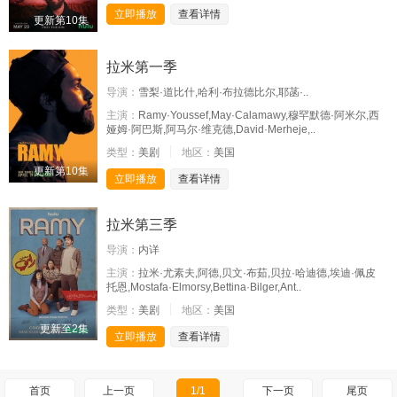
立即播放
查看详情
更新第10集
拉米第一季
导演：
雪梨·道比什,哈利·布拉德比尔,耶菡·..
主演：
Ramy·Youssef,May·Calamawy,穆罕默德·阿米尔,西
娅姆·阿巴斯,阿马尔·维克德,David·Merheje,..
类型：
美剧
地区：
美国
更新第10集
立即播放
查看详情
拉米第三季
导演：
内详
主演：
拉米·尤素夫,阿德,贝文·布茹,贝拉·哈迪德,埃迪·佩皮
托恩,Mostafa·Elmorsy,Bettina·Bilger,Ant..
类型：
美剧
地区：
美国
更新至2集
立即播放
查看详情
首页
上一页
1/1
下一页
尾页