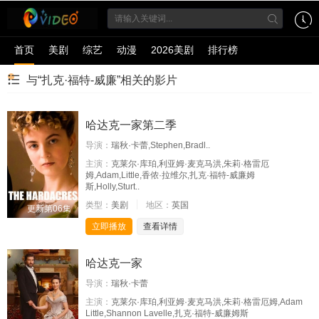
首页
美剧
综艺
动漫
2026美剧
排行榜
与“扎克·福特-威廉”相关的影片
哈达克一家第二季
导演：
瑞秋·卡蕾,Stephen,Bradl..
主演：
克莱尔·库珀,利亚姆·麦克马洪,朱莉·格雷厄
姆,Adam,Little,香侬·拉维尔,扎克·福特-威廉姆
斯,Holly,Sturt..
类型：
美剧
地区：
英国
更新第06集
立即播放
查看详情
哈达克一家
导演：
瑞秋·卡蕾
主演：
克莱尔·库珀,利亚姆·麦克马洪,朱莉·格雷厄姆,Adam
Little,Shannon Lavelle,扎克·福特-威廉姆斯