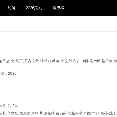
动漫
2026美剧
排行榜
纳普,杰克·马丁,尼古拉斯·杜威内,威尔·菲茨,维克多·加博,吴恬敏,格雷格·格
年份：
2026
森-惠特菲..
斯基,辛西娅·尼克松,摩根·斯佩克特,路易莎·雅格布森,丹妮·本顿,泰莎·法米