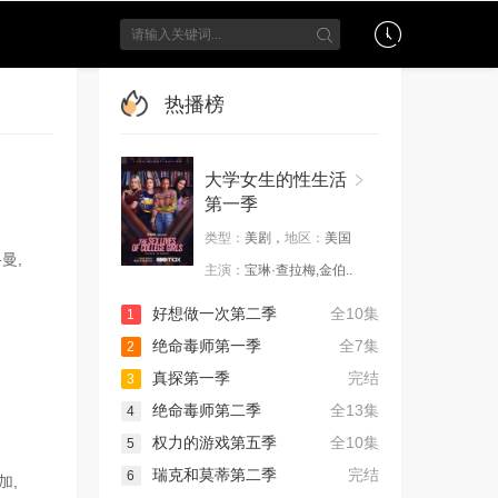
热播榜
大学女生的性生活
第一季
类型：
美剧，
地区：
美国
曼,
主演：
宝琳·查拉梅,金伯..
好想做一次第二季
全10集
1
绝命毒师第一季
全7集
2
真探第一季
完结
3
绝命毒师第二季
全13集
4
权力的游戏第五季
全10集
5
瑞克和莫蒂第二季
完结
6
加,