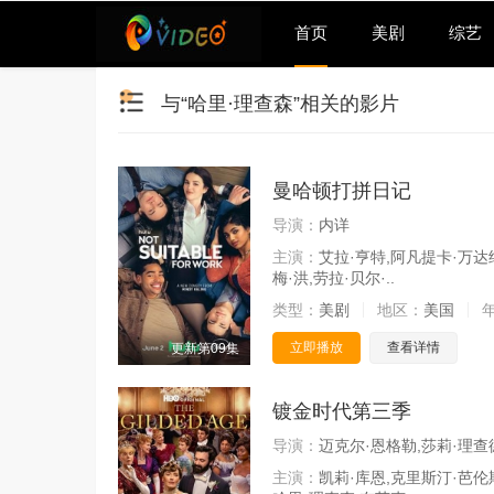
首页
美剧
综艺
与“哈里·理查森”相关的影片
曼哈顿打拼日记
导演：
内详
主演：
艾拉·亨特,阿凡提卡·万达
梅·洪,劳拉·贝尔·..
类型：
美剧
地区：
美国
立即播放
查看详情
更新第09集
镀金时代第三季
导演：
迈克尔·恩格勒,莎莉·理查德
主演：
凯莉·库恩,克里斯汀·芭伦