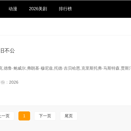
动漫
2026美剧
排行榜
旧不公
克,德鲁·鲍威尔,弗朗基·穆尼兹,托德·吉贝哈恩,克里斯托弗·马斯特森,贾斯
年份：
2026
上一页
1
下一页
尾页