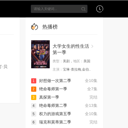
热播榜
大学女生的性生活
第一季
类型：
美剧，
地区：
美国
汀·贝
主演：
宝琳·查拉梅,金伯..
好想做一次第二季
全10集
1
绝命毒师第一季
全7集
2
真探第一季
完结
3
绝命毒师第二季
全13集
4
权力的游戏第五季
全10集
5
瑞克和莫蒂第二季
完结
6