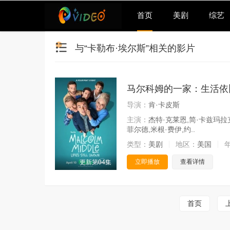
首页
美剧
综艺
与“卡勒布·埃尔斯”相关的影片
马尔科姆的一家：生活依
导演：
肯·卡皮斯
主演：
杰特·克莱恩,简·卡兹玛拉
菲尔德,米根·费伊,约..
类型：
美剧
地区：
美国
立即播放
查看详情
更新第04集
首页