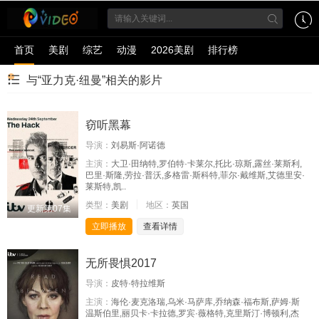
首页
美剧
综艺
动漫
2026美剧
排行榜
与“亚力克·纽曼”相关的影片
窃听黑幕
导演：
刘易斯·阿诺德
主演：
大卫·田纳特,罗伯特·卡莱尔,托比·琼斯,露丝·莱斯利,
巴里·斯隆,劳拉·普沃,多格雷·斯科特,菲尔·戴维斯,艾德里安·
莱斯特,凯..
类型：
美剧
地区：
英国
更新第07集
立即播放
查看详情
无所畏惧2017
导演：
皮特·特拉维斯
主演：
海伦·麦克洛瑞,乌米·马萨库,乔纳森·福布斯,萨姆·斯
温斯伯里,丽贝卡·卡拉德,罗宾·薇格特,克里斯汀·博顿利,杰