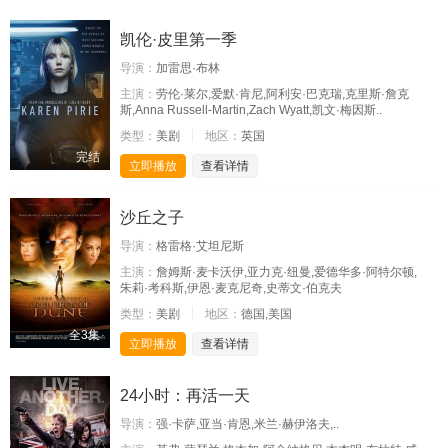
凯伦·皮里第一季
导演：
加雷思·布林
主演：
劳伦·莱尔,爱默·肯尼,阿利安·巴克瑞,克里斯·詹克
斯,Anna Russell-Martin,Zach Wyatt,凯文·梅因斯..
类型：
美剧
地区：
英国
完结
立即播放
查看详情
沙丘之子
导演：
格雷格·艾坦尼斯
主演：
詹姆斯·麦卡沃伊,亚力克·纽曼,爱德华多·阿特尔顿,
朱莉·考科斯,伊恩·麦克尼奇,史蒂文·伯克夫
类型：
美剧
地区：
德国,美国
全3集
立即播放
查看详情
24小时：再活一天
导演：
强·卡萨,亚当·肯恩,米兰·赫伊洛夫,..