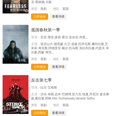
克·霍林顿,卡丽..
类型：
美剧
地区：
英国
更新第06集
立即播放
查看详情
孤国春秋第一季
导演：
尼克·墨菲,彼得·霍尔,安东尼·拜恩,..
主演：
亚历山大·德雷蒙,大卫·道森,托拜厄斯·桑特尔曼,艾
米莉·考克斯,阿德里安·鲍尔,托马斯·加比利尔森,约瑟夫·米
尔森,西蒙·坤茨,..
类型：
美剧
地区：
英国
全8集
立即播放
查看详情
反击第七季
导演：
比尔·艾格斯
主演：
沃伦·布朗,吉米·巴姆博,亚力克·纽曼,丹尼尔·麦克弗
森,雅丝曼.阿林,Alin·Sumarwata,Varada·Sethu
类型：
美剧
地区：
美国
全10集
立即播放
查看详情