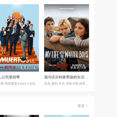
更新第06集
更新第03集
人公司第四季
我与沃尔特家男孩的生活第三季
卡洛斯·阿雷塞斯,Laura·Caballero
杰克·曼利,马克·布鲁卡斯,保罗·麦克吉莱恩,艾琳·卡普拉克,柯瑞·福格尔玛尼斯,艾萨克·阿雷兰尼斯,妮基·罗德里格斯,诺亚·拉朗德,阿什比·金特里,约翰尼·林克,迈尔斯·佩雷斯,米娅·洛韦,Sally·Cacic,Lennix·James,Naveen·Paddock
更多