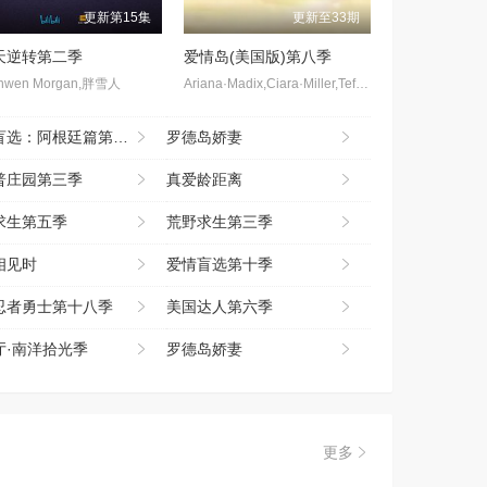
更新第15集
更新至33期
天逆转第二季
爱情岛(美国版)第八季
nwen Morgan,胖雪人
Ariana·Madix,Ciara·Miller,Tefi·Pessoa
选：阿根廷篇第二季
罗德岛娇妻
普庄园第三季
真爱龄距离
求生第五季
荒野求生第三季
相见时
爱情盲选第十季
忍者勇士第十八季
美国达人第六季
厅·南洋拾光季
罗德岛娇妻
更多