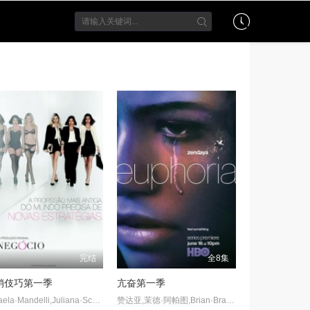
完结
全8集
销伎巧第一季
亢奋第一季
Rafaela·Mandelli,Juliana·Schalch,Michelle·Batista,João·Gabriel·Vasconcellos,Gabriel·Godoy,Guilherme·Weber
赞达亚,茉德·阿帕图,Brian·Bradley,Angus·Cloud,埃里克·迪恩,亚历克萨·德米,雅各布·艾洛蒂,Barbie·Ferreira,Nika·King,斯托姆·瑞德,Hunter·Schafer,西德妮·斯维尼,阿尔吉·史密斯,奥斯汀·艾布拉姆斯