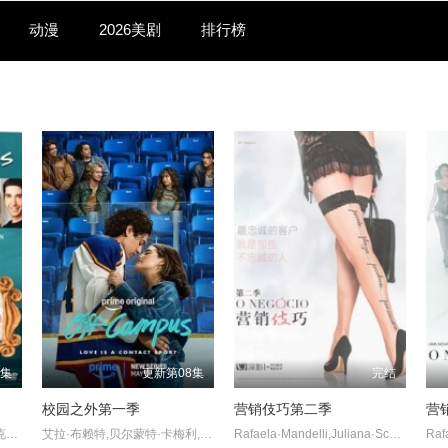
动漫
2026美剧
排行榜
5集
更新第08集
完结
校园之外第一季
营销伎巧第二季
营
詹妮弗·安妮斯顿,柯特妮·考克斯,丽莎·库卓,马特·勒布朗,马修·派瑞,大卫·休默
艾拉·布赖特,贝尔蒙特·卡梅利,史蒂夫·豪威,杰伦·托马斯·
Rafaela·Mandelli,Juliana·Schalch,Michelle·Batista,João·Gabriel·Vasconcellos,Gabriel·Godoy,Guilherme·Weber,Kauê·Telloli