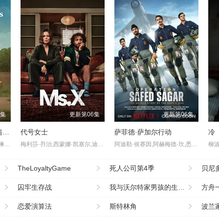
7集
更新第06集
更新第06集
生活、拉里与不快乐的追求：一部美国史
代号女士
萨菲德·萨加尔行动
冷
拉里·大卫,比尔·哈德尔,凯瑟琳·哈恩,林-曼努尔·米兰达,乔恩·哈姆,西恩·海耶斯,安娜·奥斯奥拉,苏茜·伊斯曼,Jake,Reiner,巴拉克·奥巴马,Misha,Suvorov,Vincent,Vaughan
梅利莎·乔治,西蒙娜·凯塞尔,迪恩·奥戈曼
阿迪勒·侯赛因,阿赫梅德·坎,悉塔尔特,吉米·舍尔吉勒,维奈·帕塔克,Ashok·Mehta,马努·里希·查达,马克·班宁顿,莫汉·卡普尔,R·巴克提·克莱因,丹尼斯·侯赛因,普拉加克塔·科利,Edward·Sonnenblick,Dia·Mirza,阿比·维尔马,米希尔·阿胡贾,Masoom·Mumtaz·Khan,Taaruk·Raina,阿姆丽塔·巴格琪,Arnav·Bhasin,Anupa
TheLoyaltyGame
死人公司第4季
贝尼
囚牢生存战
我与沃尔特家男孩的生活第三季
方舟
恋爱演算法
斯特林角
波兰家