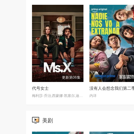
更新第06集
更新第0
代号女士
没有人会想念我们第二
梅利莎·乔治,西蒙娜·凯塞尔,迪恩·奥戈曼
内详
美剧