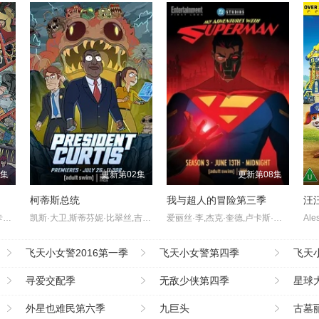
8集
更新第02集
更新第08集
柯蒂斯总统
我与超人的冒险第三季
乔治·布扎,雷·蔡斯,霍莉·周,卡尔·J·杜德,詹妮弗·黑尔,JP·卡利亚赫,罗斯·马昆德,艾莉森·西莉-史密斯,马修·沃特森,伦诺·赞恩,迈克尔·约翰斯顿
凯斯·大卫,斯蒂芬妮·比翠丝,吉姆·拉什,丹·巴克达尔,凯尔茜·斯科特
爱丽丝·李,杰克·奎德,卢卡斯·格拉比,黛布拉·威尔逊,马克斯·迈特尔曼,凯萨琳·塔柏,克里斯·帕内尔,文森·童,珍妮·提拉多,伊斯梅尔·萨希德,小戴维·艾瑞歌,琪亚娜·玛黛拉
飞天小女警2016第一季
飞天小女警第四季
飞天
寻爱交配季
无敌少侠第四季
星球大
外星也难民第六季
九巨头
古墓丽影