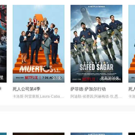
8集
全6集
更新第06集
季
死人公司第4季
萨菲德·萨加尔行动
死
卡洛斯·阿雷塞斯,Laura·Caballero
阿迪勒·侯赛因,阿赫梅德·坎,悉塔尔特,吉米·舍尔吉勒,维奈·帕塔克,Ashok·Mehta,马努·里希·查达,马克·班宁顿,莫汉·卡普尔,R·巴克提·克莱因,丹尼斯·侯赛因,普拉加克塔·科利,Edward·Sonnenblick,Dia·Mirza,阿比·维尔马,米希尔·阿胡贾,Masoom·Mumtaz·Khan,Taaruk·Raina,阿姆丽塔·巴格琪,Arnav·Bhasin,Anupa