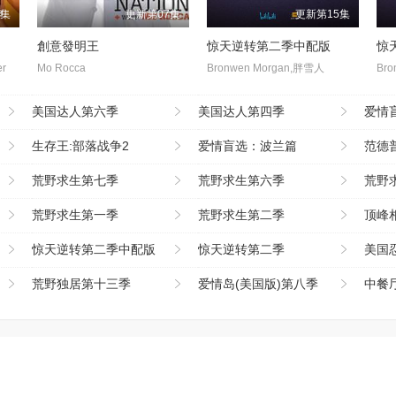
7集
更新第07集
更新第15集
創意發明王
惊天逆转第二季中配版
惊
r
Mo Rocca
Bronwen Morgan,胖雪人
Bro
美国达人第六季
美国达人第四季
爱情盲
生存王:部落战争2
爱情盲选：波兰篇
范德
荒野求生第七季
荒野求生第六季
荒野
荒野求生第一季
荒野求生第二季
顶峰
惊天逆转第二季中配版
惊天逆转第二季
美国
荒野独居第十三季
爱情岛(美国版)第八季
中餐