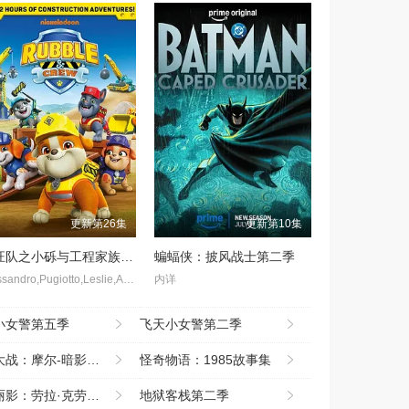
更新第26集
更新第10集
汪汪队之小砾与工程家族第三季
蝙蝠侠：披风战士第二季
Alessandro,Pugiotto,Leslie,Adlam,拉克斯顿·汉斯贝克
内详
小女警第五季
飞天小女警第二季
战：摩尔-暗影之王
怪奇物语：1985故事集
：劳拉·克劳馥传奇第二季
地狱客栈第二季