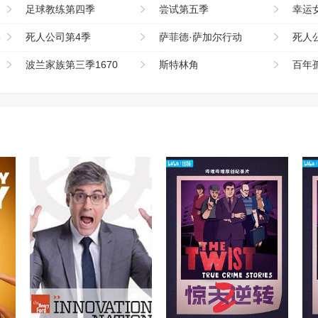
足球教练第四季
尝试第五季
幸运
季
死人公司第4季
萨菲德·萨加尔行动
死人
波兰家族第三季1670
斯特林角
百年