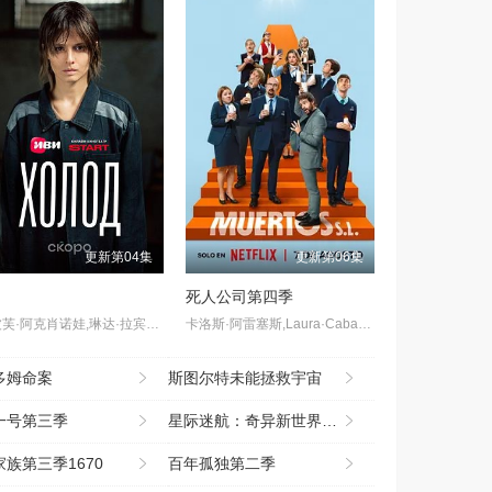
更新第04集
更新第06集
死人公司第四季
柳波芙·阿克肖诺娃,琳达·拉宾什,彼得·费奥多罗夫,拉丽萨·古泽耶娃,奥列格·瓦西里科夫,阿纳斯塔西娅·米希纳,Denis,Prytkov,Kseniya,Katalymova,Evgeniy,Kharitonov,弗谢沃罗德·沃洛丁,Mikhail,Konovalov,Aleksandr,Averin,亚历山大·克罗特科夫,Maksim,Boyko,亚历山德拉·巴巴斯基纳,Aleksandr,S
卡洛斯·阿雷塞斯,Laura·Caballero
多姆命案
斯图尔特未能拯救宇宙
一号第三季
星际迷航：奇异新世界第四季
族第三季1670
百年孤独第二季