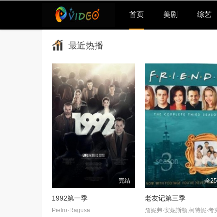
首页
美剧
综艺
最近热播
完结
全2
1992第一季
老友记第三季
Pietro·Ragusa